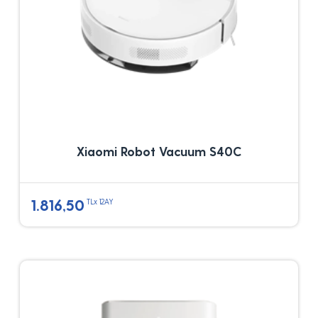
Xiaomi Robot Vacuum S40C
1.816,50
TLx 12AY