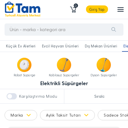
0
Giriş Yap
Küçük Ev Aletleri
Evcil Hayvan Ürünleri
Dış Mekan Ürünleri
El
Robot Süpürge
Kablosuz Süpürgeler
Dyson Süpürgeler
Elektrikli Süpürgeler
Karşılaştırma Modu
Marka
Aylık Taksit Tutarı
Sadece Stok