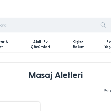
yar &
Akıllı Ev
Kişisel
Ev
et
Çözümleri
Bakım
Ya
Masaj Aletleri
Kar