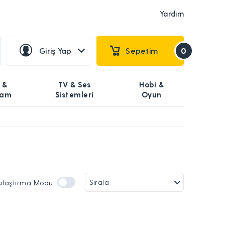
Yardım
Giriş Yap
Sepetim
0
 &
TV & Ses
Hobi &
şam
Sistemleri
Oyun
şılaştırma Modu