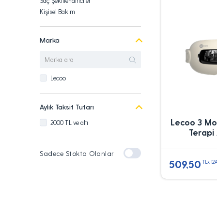
Saç Şekillendiriciler
Kişisel Bakım
Marka
Lecoo
Aylık Taksit Tutarı
Lecoo 3 Mo
2000 TL ve altı
Terapi 
Sadece Stokta Olanlar
509,50
TLx 12