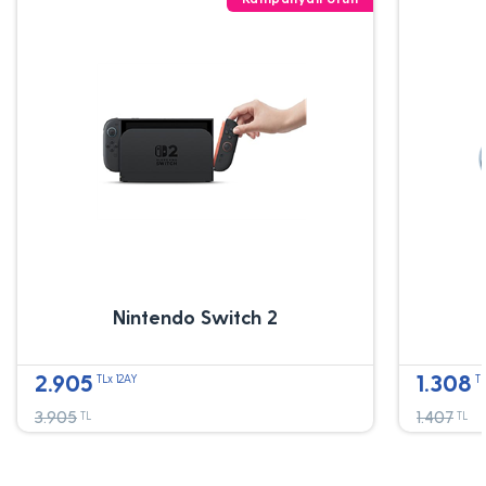
Nintendo Switch 2
2.905
1.308
TLx 12AY
TL
3.905
1.407
TL
TL