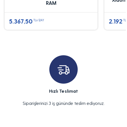
RAM
5.367,50
2.192
TLx 12AY
TL
Hızlı Teslimat
Siparişlerinizi 3 iş gününde teslim ediyoruz.