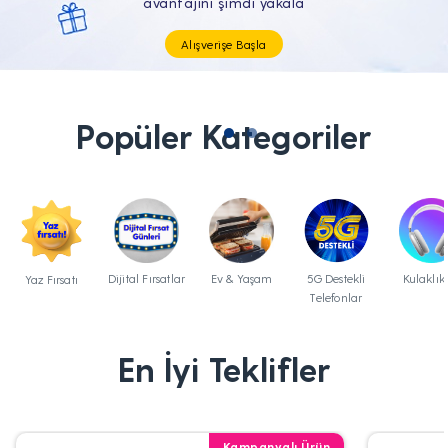
Tüm Teknolojik İhtiyaçların Tam'da
Popüler Kategoriler
Dijital Fırsatlar
Ev & Yaşam
5G Destekli
Kulaklık
Yaz Fırsatı
Telefonlar
En İyi Teklifler
Kampanyalı Ürün