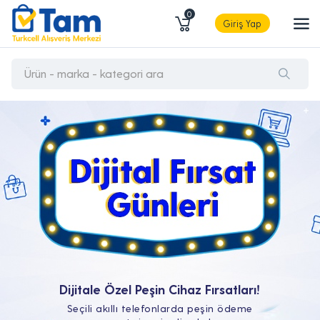
0
Giriş Yap