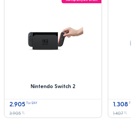
Nintendo Switch 2
2.905
1.308
TLx 12AY
TL
3.905
1.407
TL
TL