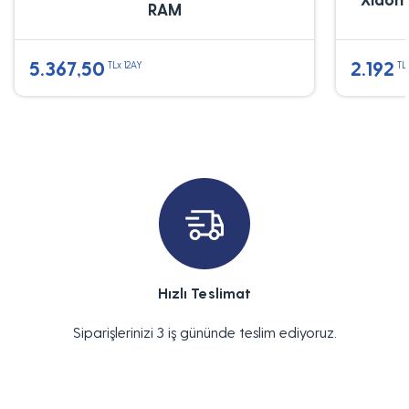
RAM
5.367,50
2.192
TLx 12AY
TL
Hızlı Teslimat
Siparişlerinizi 3 iş gününde teslim ediyoruz.