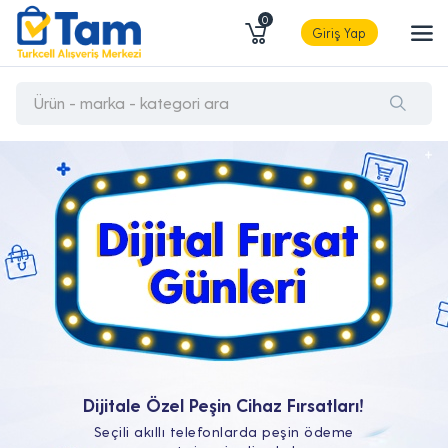
0
Giriş Yap