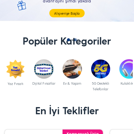
Tüm Teknolojik İhtiyaçların Tam'da
Popüler Kategoriler
Dijital Fırsatlar
Ev & Yaşam
5G Destekli
Kulaklık
Yaz Fırsatı
Telefonlar
En İyi Teklifler
Kampanyalı Ürün