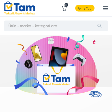
0
Giriş Yap