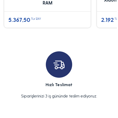
RAM
5.367,50
2.192
TLx 12AY
TL
Hızlı Teslimat
Siparişlerinizi 3 iş gününde teslim ediyoruz.