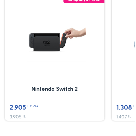
Nintendo Switch 2
2.905
1.308
TLx 12AY
TL
3.905
1.407
TL
TL