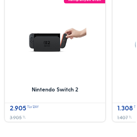
Nintendo Switch 2
2.905
1.308
TLx 12AY
TL
3.905
1.407
TL
TL