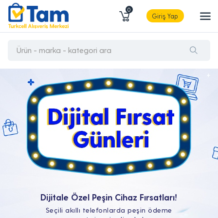
0
Giriş Yap