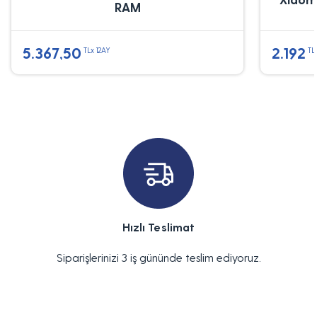
RAM
5.367,50
2.192
TLx 12AY
TL
Hızlı Teslimat
Siparişlerinizi 3 iş gününde teslim ediyoruz.