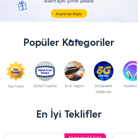
Tüm Teknolojik İhtiyaçların Tam'da
Popüler Kategoriler
Dijital Fırsatlar
Ev & Yaşam
5G Destekli
Kulaklık
Yaz Fırsatı
Telefonlar
En İyi Teklifler
Kampanyalı Ürün