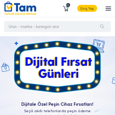
0
Giriş Yap