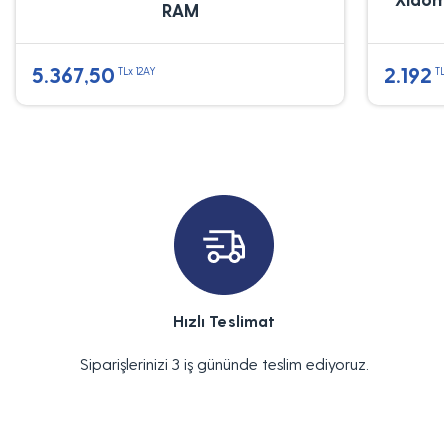
RAM
5.367,50
2.192
TLx 12AY
TL
Hızlı Teslimat
Siparişlerinizi 3 iş gününde teslim ediyoruz.