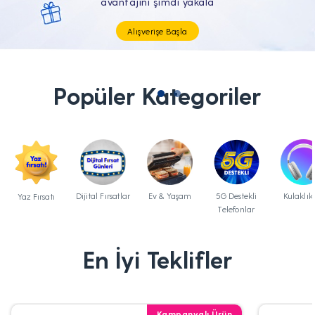
Tüm Teknolojik İhtiyaçların Tam'da
Popüler Kategoriler
Dijital Fırsatlar
Ev & Yaşam
5G Destekli
Kulaklık
Yaz Fırsatı
Telefonlar
En İyi Teklifler
Kampanyalı Ürün