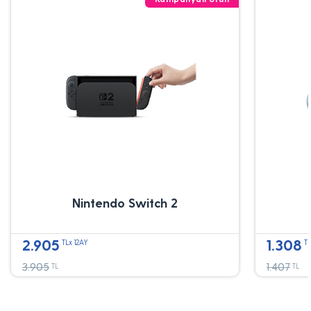
Nintendo Switch 2
2.905
1.308
TLx 12AY
TL
3.905
1.407
TL
TL