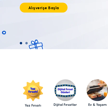
Tıkla alışverişe başla!
Dijital Fırsatlar
Ev & Yaşam
Yaz Fırsatı