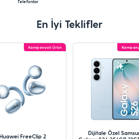
Telefonlar
En İyi Teklifler
Kampanyalı Ürün
Kampany
Dijitale Özel Sams
Huawei FreeClip 2