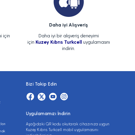
Daha iyi Alışveriş
i için
Daha iyi bir alışveriş deneyimi
için
Kuzey Kıbrıs Turkcell
uygulamasını
indirin.
Bizi Takip Edin
z
Uygulamamızı İndirin
ları
Aşağıdaki QR kodu okutarak cihazınıza uygun
Kuzey Kıbrıs Turkcell mobil uygulamasını
lmak