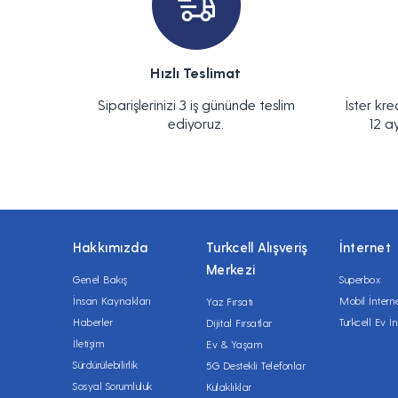
Hızlı Teslimat
Siparişlerinizi 3 iş gününde teslim
İster kre
ediyoruz.
12 a
Hakkımızda
Turkcell Alışveriş
İnternet
Merkezi
Genel Bakış
Superbox
İnsan Kaynakları
Mobil İntern
Yaz Fırsatı
Haberler
Turkcell Ev İn
Dijital Fırsatlar
İletişim
Ev & Yaşam
Sürdürülebilirlik
5G Destekli Telefonlar
Sosyal Sorumluluk
Kulaklıklar