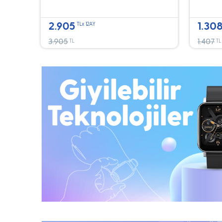
2.905
1.30
TLx 12AY
3.905
1.407
TL
TL