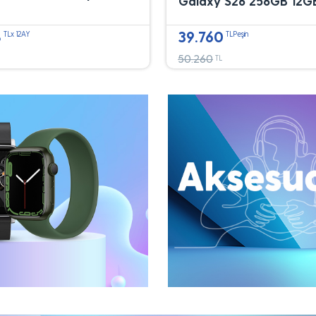
Galaxy S26 256GB 12G
8
39.760
TLx 12AY
TLPeşin
50.260
TL