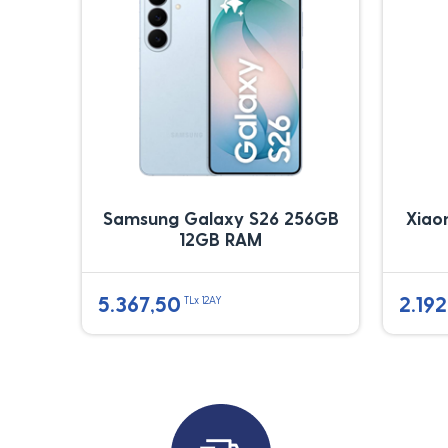
Samsung Galaxy S26 256GB
Xiao
12GB RAM
5.367,50
2.192
TLx 12AY