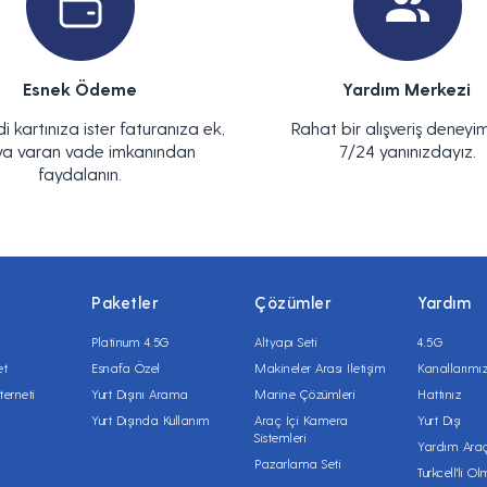
Esnek Ödeme
Yardım Merkezi
di kartınıza ister faturanıza ek,
Rahat bir alışveriş deneyim
ya varan vade imkanından
7/24 yanınızdayız.
faydalanın.
Paketler
Çözümler
Yardım
Platinum 4.5G
Altyapı Seti
4.5G
et
Esnafa Özel
Makineler Arası İletişim
Kanallarımı
terneti
Yurt Dışını Arama
Marine Çözümleri
Hattınız
Yurt Dışında Kullanım
Araç İçi Kamera
Yurt Dışı
Sistemleri
Yardım Araç
Pazarlama Seti
Turkcell'li O