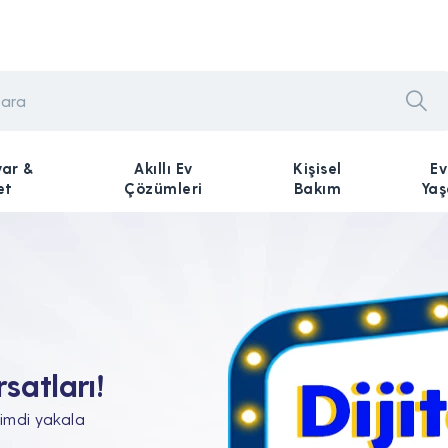
yar &
Akıllı Ev
Kişisel
Ev
et
Çözümleri
Bakım
Ya
n Tam'da