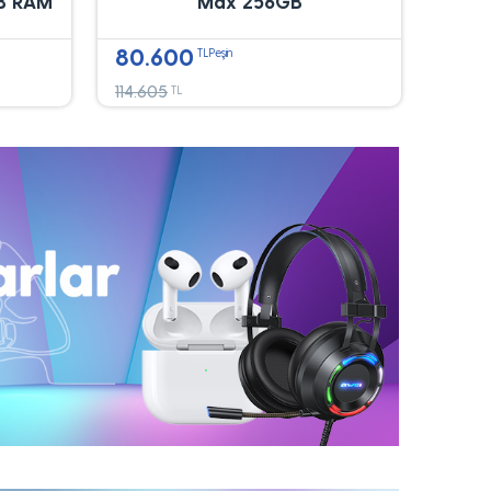
B RAM
Max 256GB
80.600
TLPeşin
114.605
TL