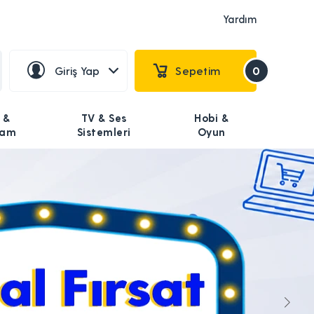
Yardım
Giriş Yap
Sepetim
0
 &
TV & Ses
Hobi &
şam
Sistemleri
Oyun