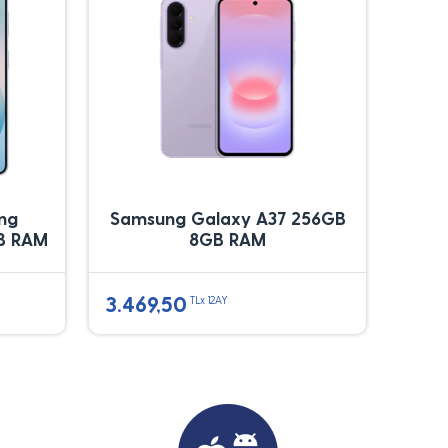
ung
Samsung Galaxy A37 256GB
B RAM
8GB RAM
3.469,50
TLx 12AY