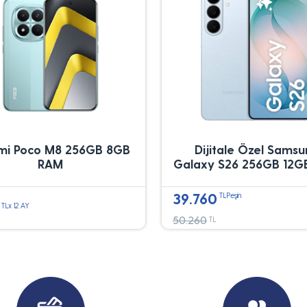
mi Poco M8 256GB 8GB
Dijitale Özel Sams
RAM
Galaxy S26 256GB 12G
39.760
TLPeşin
TLx 12 AY
50.260
TL