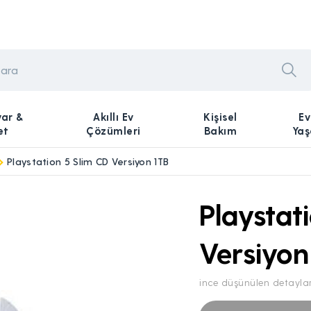
yar &
Akıllı Ev
Kişisel
Ev
et
Çözümleri
Bakım
Ya
Playstation 5 Slim CD Versiyon 1TB
Playstat
Versiyon
ince düşünülen detayla