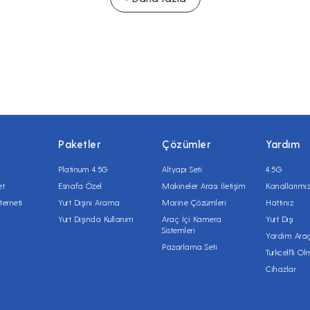
Paketler
Çözümler
Yardım
Platinum 4.5G
Altyapı Seti
4.5G
et
Esnafa Özel
Makineler Arası İletişim
Kanallarımı
terneti
Yurt Dışını Arama
Marine Çözümleri
Hattınız
Yurt Dışında Kullanım
Araç İçi Kamera
Yurt Dışı
Sistemleri
Yardım Araç
Pazarlama Seti
Turkcell'li O
Cihazlar