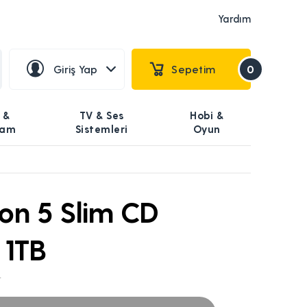
Yardım
Giriş Yap
Sepetim
0
 &
TV & Ses
Hobi &
şam
Sistemleri
Oyun
ion 5 Slim CD
 1TB
r