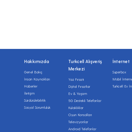
Hakkımızda
Turkcell Alışveriş
İnternet
Merkezi
Genel Bakış
Superbox
İnsan Kaynakları
Mobil İntern
Yaz Fırsatı
Haberler
Turkcell Ev İn
Dijital Fırsatlar
İletişim
Ev & Yaşam
Sürdürülebilirlik
5G Destekli Telefonlar
Sosyal Sorumluluk
Kulaklıklar
Oyun Konsolları
Televizyonlar
Android Telefonlar