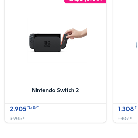
Nintendo Switch 2
2.905
1.308
TLx 12AY
TL
3.905
1.407
TL
TL