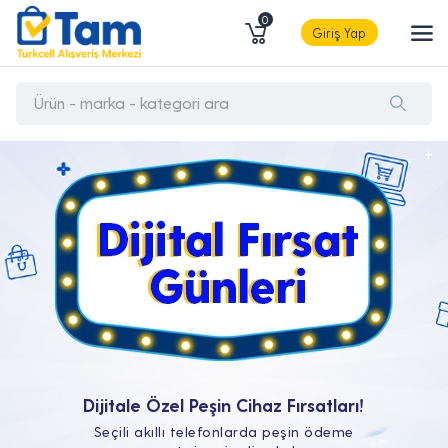
0
Giriş Yap