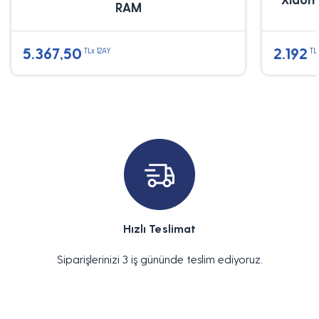
RAM
5.367,50
2.192
TLx 12AY
TL
Hızlı Teslimat
Siparişlerinizi 3 iş gününde teslim ediyoruz.