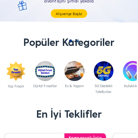
Tüm Teknolojik İhtiyaçların Tam'da
Popüler Kategoriler
Dijital Fırsatlar
Ev & Yaşam
5G Destekli
Kulaklık
Yaz Fırsatı
Telefonlar
En İyi Teklifler
Kampanyalı Ürün