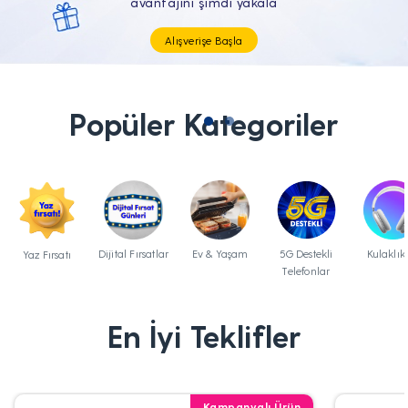
Tüm Teknolojik İhtiyaçların Tam'da
Popüler Kategoriler
Dijital Fırsatlar
Ev & Yaşam
5G Destekli
Kulaklık
Yaz Fırsatı
Telefonlar
En İyi Teklifler
Kampanyalı Ürün