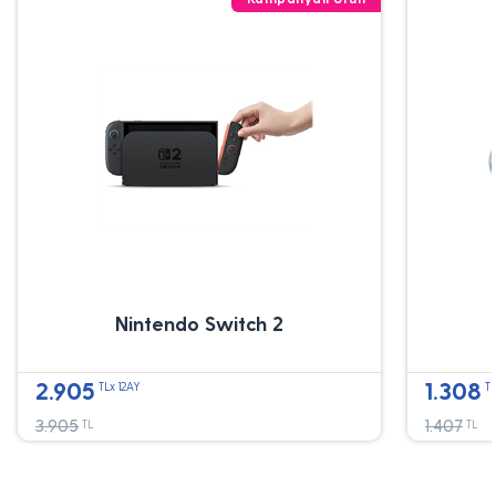
Nintendo Switch 2
2.905
1.308
TLx 12AY
TL
3.905
1.407
TL
TL