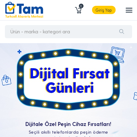
0
Giriş Yap