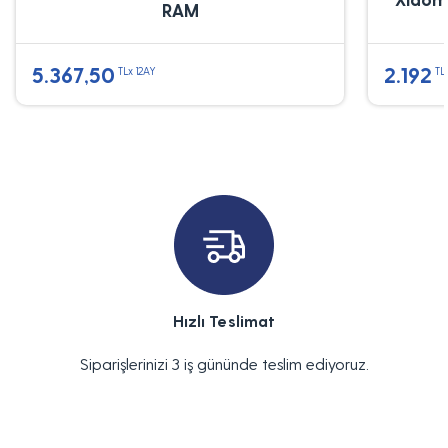
RAM
5.367,50
2.192
TLx 12AY
TL
Hızlı Teslimat
Siparişlerinizi 3 iş gününde teslim ediyoruz.