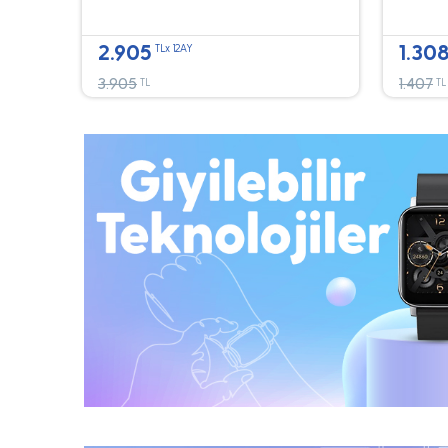
2.905
1.30
TLx 12AY
3.905
1.407
TL
TL