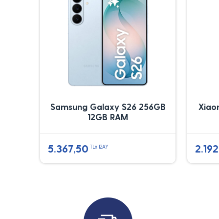
Samsung Galaxy S26 256GB
Xiao
12GB RAM
5.367,50
2.192
TLx 12AY