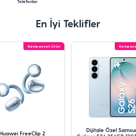
Telefonlar
En İyi Teklifler
Kampanyalı Ürün
Kampany
Dijitale Özel Sams
Huawei FreeClip 2