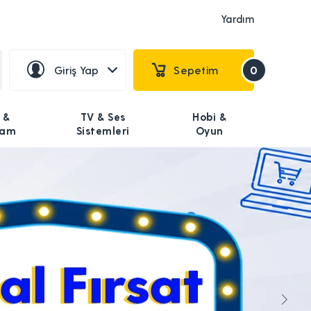
Yardım
Giriş Yap
Sepetim
0
 &
TV & Ses
Hobi &
şam
Sistemleri
Oyun