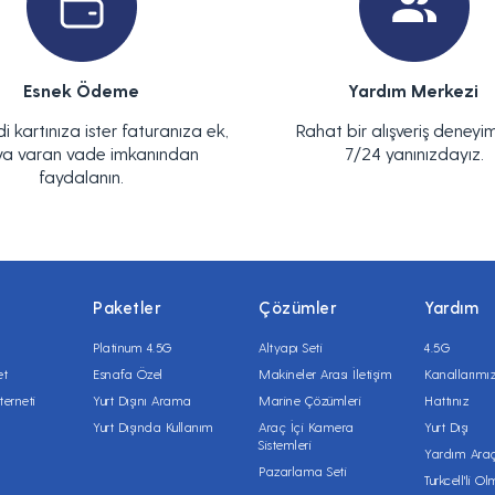
Esnek Ödeme
Yardım Merkezi
di kartınıza ister faturanıza ek,
Rahat bir alışveriş deneyim
ya varan vade imkanından
7/24 yanınızdayız.
faydalanın.
Paketler
Çözümler
Yardım
Platinum 4.5G
Altyapı Seti
4.5G
et
Esnafa Özel
Makineler Arası İletişim
Kanallarımı
terneti
Yurt Dışını Arama
Marine Çözümleri
Hattınız
Yurt Dışında Kullanım
Araç İçi Kamera
Yurt Dışı
Sistemleri
Yardım Araç
Pazarlama Seti
Turkcell'li O