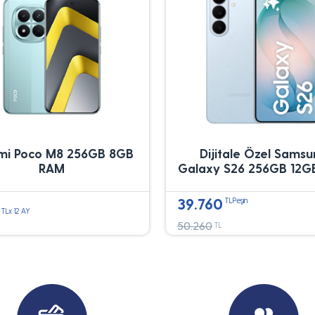
mi Poco M8 256GB 8GB
Dijitale Özel Sams
RAM
Galaxy S26 256GB 12G
39.760
TLPeşin
TLx 12 AY
50.260
TL