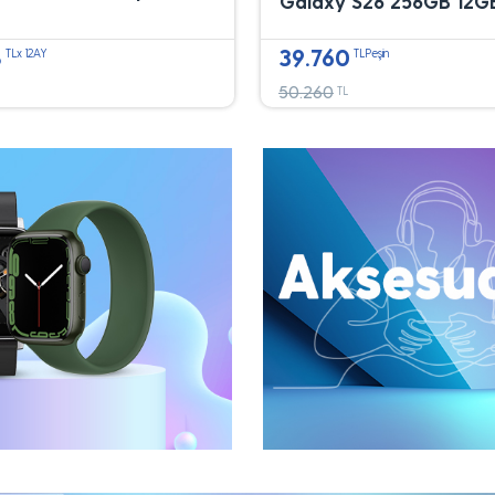
Galaxy S26 256GB 12G
8
39.760
TLx 12AY
TLPeşin
50.260
TL