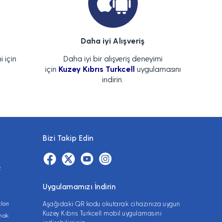
Daha iyi Alışveriş
i için
Daha iyi bir alışveriş deneyimi
için
Kuzey Kıbrıs Turkcell
uygulamasını
indirin.
Bizi Takip Edin
z
Uygulamamızı İndirin
ları
Aşağıdaki QR kodu okutarak cihazınıza uygun
Kuzey Kıbrıs Turkcell mobil uygulamasını
lmak