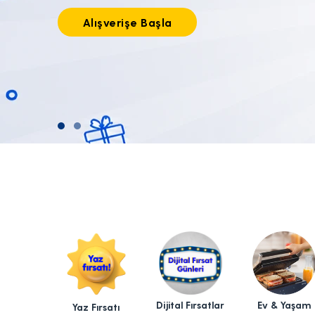
Tıkla alışverişe başla!
Dijital Fırsatlar
Ev & Yaşam
Yaz Fırsatı