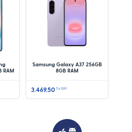
ung
Samsung Galaxy A37 256GB
B RAM
8GB RAM
3.469,50
TLx 12AY