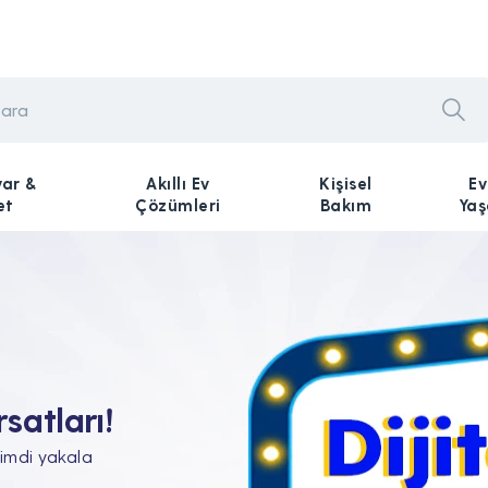
yar &
Akıllı Ev
Kişisel
Ev
et
Çözümleri
Bakım
Ya
n Tam'da