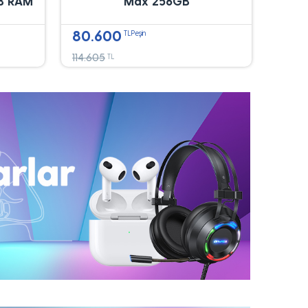
B RAM
Max 256GB
80.600
TLPeşin
114.605
TL