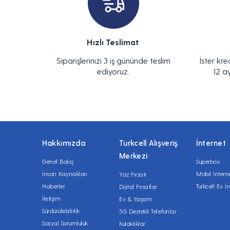
Hızlı Teslimat
Siparişlerinizi 3 iş gününde teslim
İster kre
ediyoruz.
12 a
Hakkımızda
Turkcell Alışveriş
İnternet
Merkezi
Genel Bakış
Superbox
İnsan Kaynakları
Mobil İntern
Yaz Fırsatı
Haberler
Turkcell Ev İn
Dijital Fırsatlar
İletişim
Ev & Yaşam
Sürdürülebilirlik
5G Destekli Telefonlar
Sosyal Sorumluluk
Kulaklıklar