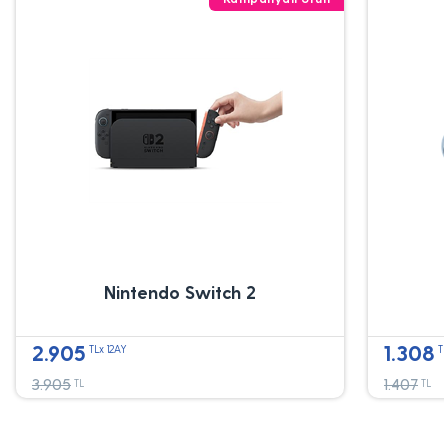
Nintendo Switch 2
2.905
1.308
TLx 12AY
TL
3.905
1.407
TL
TL