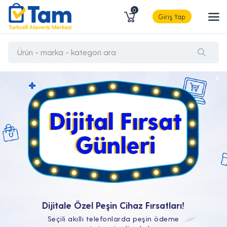
0
Giriş Yap