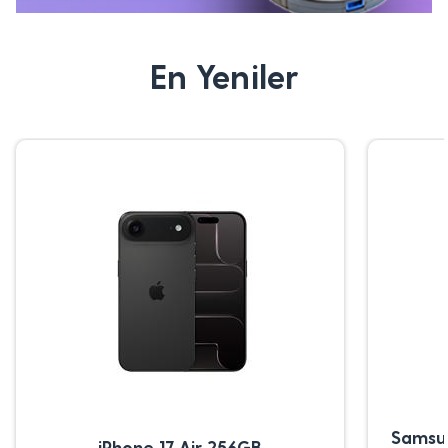
En Yeniler
Samsu
iPhone 17 Air 256GB