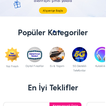
Tüm Teknolojik İhtiyaçların Tam'da
Popüler Kategoriler
Dijital Fırsatlar
Ev & Yaşam
5G Destekli
Kulaklık
Yaz Fırsatı
Telefonlar
En İyi Teklifler
Kampanyalı Ürün