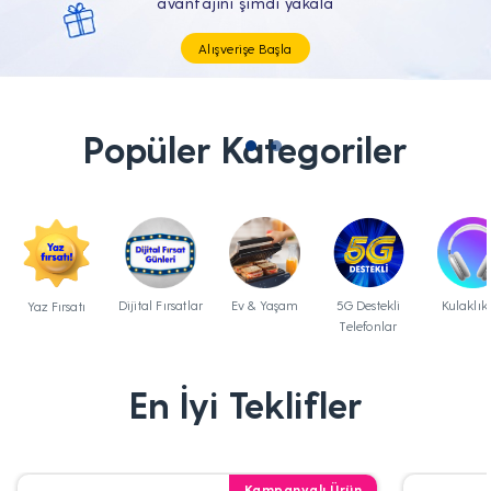
Tüm Teknolojik İhtiyaçların Tam'da
Popüler Kategoriler
Dijital Fırsatlar
Ev & Yaşam
5G Destekli
Kulaklık
Yaz Fırsatı
Telefonlar
En İyi Teklifler
Kampanyalı Ürün