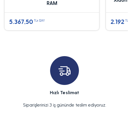
RAM
5.367,50
2.192
TLx 12AY
TL
Hızlı Teslimat
Siparişlerinizi 3 iş gününde teslim ediyoruz.