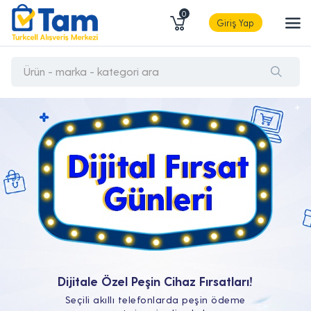
0
Giriş Yap