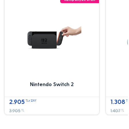
Nintendo Switch 2
2.905
1.308
TLx 12AY
TL
3.905
1.407
TL
TL