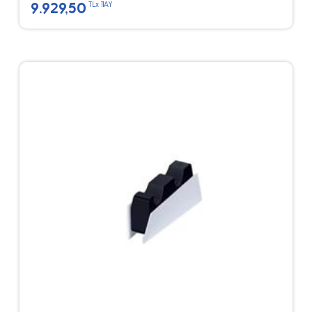
9.929,50
TLx 11AY