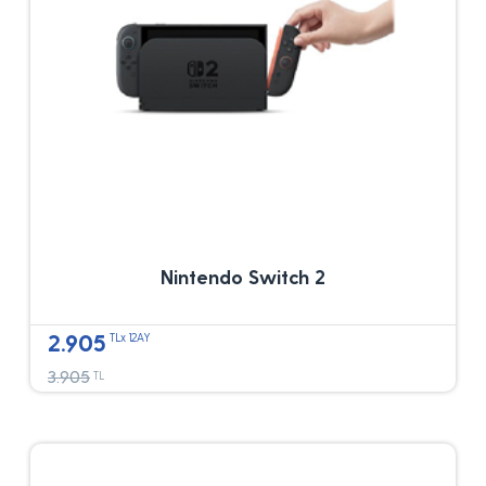
Nintendo Switch 2
2.905
TLx 12AY
3.905
TL