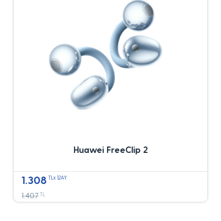
Huawei FreeClip 2
1.308
TLx 12AY
1.407
TL