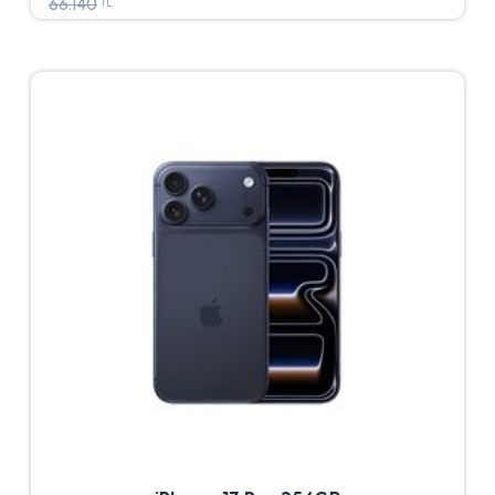
66.140
TL