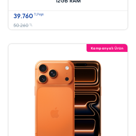
12GB RAM
39.760
TLPeşin
50.260
TL
Kampanyalı Ürün