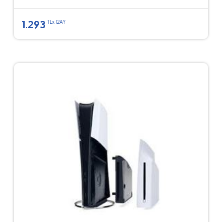
1.293
TLx 12AY