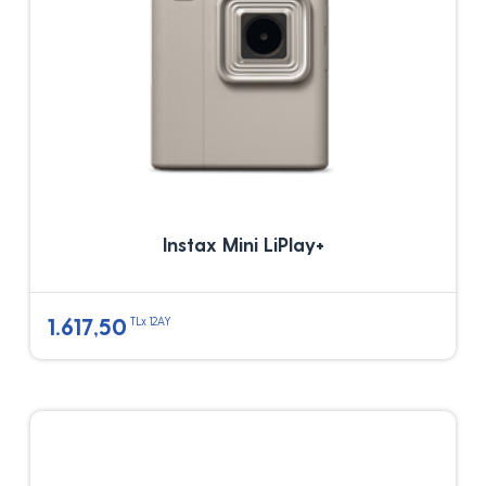
Instax Mini LiPlay+
1.617,50
TLx 12AY