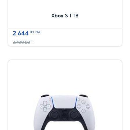
Xbox S 1 TB
2.644
TLx 12AY
3.700,50
TL