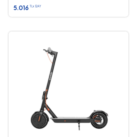
5.016
TLx 12AY