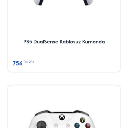
PS5 DualSense Kablosuz Kumanda
756
TLx 12AY