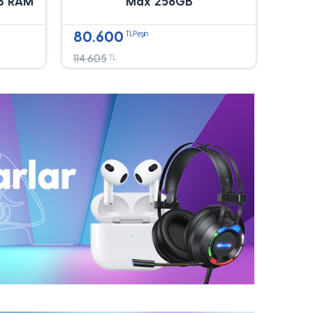
B RAM
Max 256GB
80.600
TLPeşin
114.605
TL