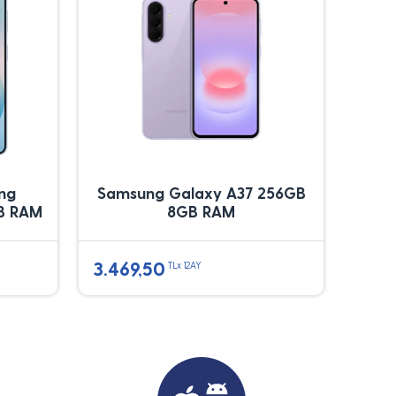
ung
Samsung Galaxy A37 256GB
B RAM
8GB RAM
3.469,50
TLx 12AY