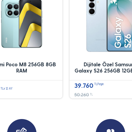
mi Poco M8 256GB 8GB
Dijitale Özel Sams
RAM
Galaxy S26 256GB 12G
39.760
TLPeşin
TLx 12 AY
50.260
TL