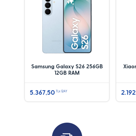
Samsung Galaxy S26 256GB
Xiao
12GB RAM
5.367,50
2.192
TLx 12AY