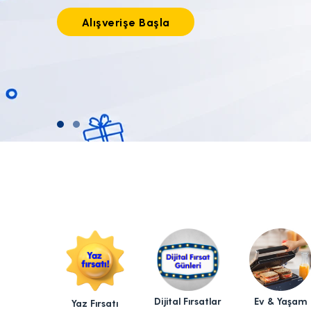
Tıkla alışverişe başla!
Dijital Fırsatlar
Ev & Yaşam
Yaz Fırsatı