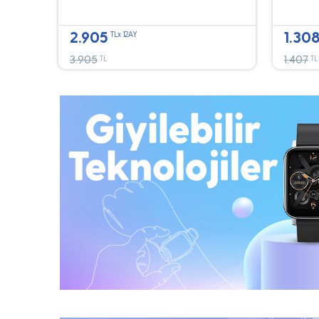
2.905
1.30
TLx 12AY
3.905
1.407
TL
TL