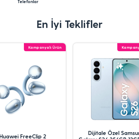
Telefonlar
En İyi Teklifler
Kampanyalı Ürün
Kampany
Dijitale Özel Sams
Huawei FreeClip 2