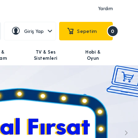
Yardım
Giriş Yap
Sepetim
0
 &
TV & Ses
Hobi &
şam
Sistemleri
Oyun