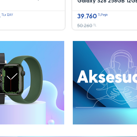
Galaxy S26 256GB 12G
8
39.760
TLx 12AY
TLPeşin
50.260
TL