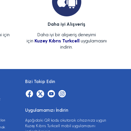
Daha iyi Alışveriş
i için
Daha iyi bir alışveriş deneyimi
için
Kuzey Kıbrıs Turkcell
uygulamasını
indirin.
Bizi Takip Edin
z
Uygulamamızı İndirin
ları
Aşağıdaki QR kodu okutarak cihazınıza uygun
Kuzey Kıbrıs Turkcell mobil uygulamasını
lmak