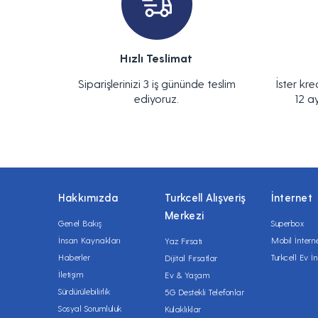
Hızlı Teslimat
Siparişlerinizi 3 iş gününde teslim
İster kre
ediyoruz.
12 a
Hakkımızda
Turkcell Alışveriş
İnternet
Merkezi
Genel Bakış
Superbox
İnsan Kaynakları
Mobil İntern
Yaz Fırsatı
Haberler
Turkcell Ev İn
Dijital Fırsatlar
İletişim
Ev & Yaşam
Sürdürülebilirlik
5G Destekli Telefonlar
Sosyal Sorumluluk
Kulaklıklar