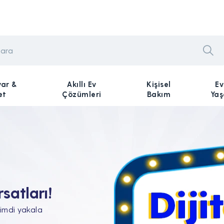
yar &
Akıllı Ev
Kişisel
Ev
et
Çözümleri
Bakım
Ya
n Tam'da