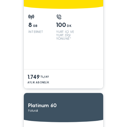
8
100
GB
DK
İNTERNET
YURT İÇİ VE
YURT DIŞI
YÖNÜNE*
1.749
TL/AY
AYLIK ABONELİK
Platinum 60
Faturalı