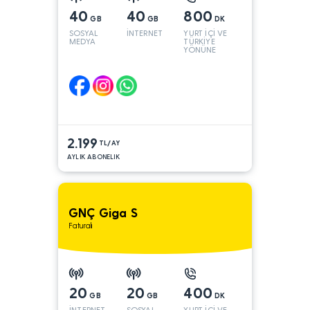
40
40
800
GB
GB
DK
SOSYAL
İNTERNET
YURT İÇİ VE
MEDYA
TÜRKİYE
YÖNÜNE
2.199
TL/AY
AYLIK ABONELIK
GNÇ Giga S
Faturalı
20
20
400
GB
GB
DK
İNTERNET
SOSYAL
YURT İÇİ VE