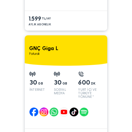
1.599
TL/AY
AYLIK ABONELIK
GNÇ Giga L
Faturalı
30
30
600
GB
GB
DK
İNTERNET
SOSYAL
YURT İÇİ VE
MEDYA
TÜRKİYE
YÖNÜNE*