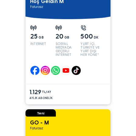
Hoş Geldin M
Faturasız
25
20
500
GB
GB
DK
İNTERNET
SOSYAL
YURT İÇİ,
MEDYADA
TÜRKİYE VE
GEÇERLİ
YURT DIŞI
İNTERNET
HER YÖNE*
1.129
TL/AY
AYLIK ABONELİK
Yeni
GO - M
Faturasız