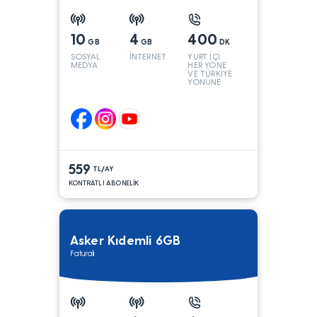
10
4
400
GB
GB
DK
SOSYAL
İNTERNET
YURT İÇİ
MEDYA
HER YÖNE
VE TÜRKİYE
YÖNÜNE
KONUŞMA*
559
TL/AY
KONTRATLI ABONELİK
Asker Kıdemli 6GB
Faturalı