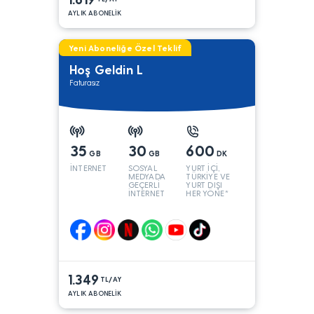
AYLIK ABONELİK
Yeni Aboneliğe Özel Teklif
Hoş Geldin L
Faturasız
35
30
600
GB
GB
DK
İNTERNET
SOSYAL
YURT İÇİ,
MEDYADA
TÜRKİYE VE
GEÇERLİ
YURT DIŞI
İNTERNET
HER YÖNE*
1.349
TL/AY
AYLIK ABONELİK