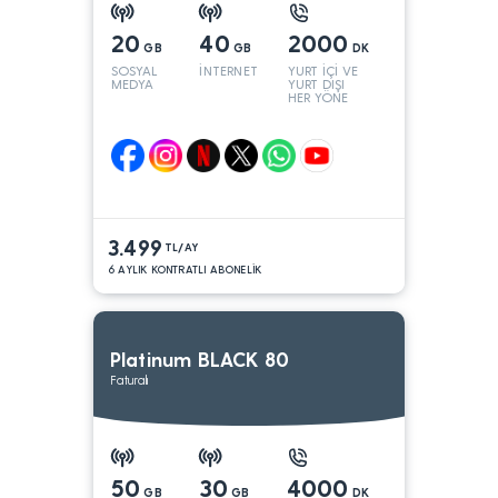
20
40
2000
GB
GB
DK
SOSYAL
İNTERNET
YURT İÇİ VE
MEDYA
YURT DIŞI
HER YÖNE
3.499
TL/AY
6 AYLIK KONTRATLI ABONELİK
Platinum BLACK 80
Faturalı
50
30
4000
GB
GB
DK