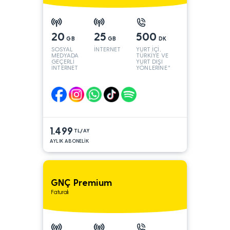
20
25
500
GB
GB
DK
SOSYAL
İNTERNET
YURT İÇİ,
MEDYADA
TÜRKİYE VE
GEÇERLİ
YURT DIŞI
İNTERNET
YÖNLERİNE*
1.499
TL/AY
AYLIK ABONELİK
GNÇ Premium
Faturalı