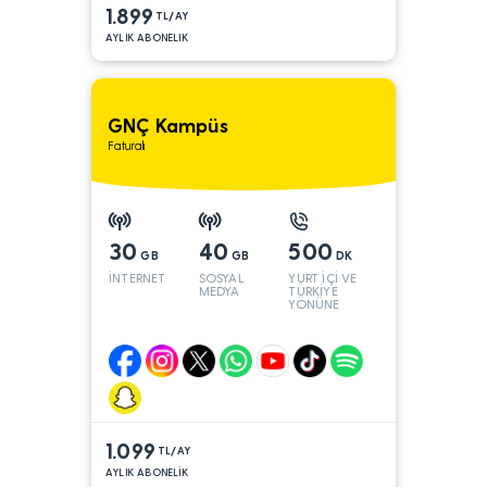
1.899
TL/AY
AYLIK ABONELIK
GNÇ Kampüs
Faturalı
30
40
500
GB
GB
DK
İNTERNET
SOSYAL
YURT İÇİ VE
MEDYA
TÜRKİYE
YÖNÜNE
1.099
TL/AY
AYLIK ABONELİK