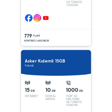
VE TÜRKİYE
YÖNÜNE
KONUŞMA*
779
TL/AY
KONTRATLI ABONELİK
Asker Kıdemli 15GB
Faturalı
15
10
1000
GB
GB
DK
İNTERNET
SOSYAL
YURT İÇİ
MEDYA
HER YÖNE
VE TÜRKİYE
YÖNÜNE
KONUŞMA