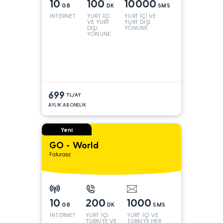
10
100
10000
GB
DK
SMS
İNTERNET
YURT İÇİ
YURT İÇİ VE
VE YURT
YURT DIŞI
DIŞI
YÖNÜNE
YÖNÜNE
699
TL/AY
AYLIK ABONELİK
Yeni
GO - World
Faturasız
10
200
1000
GB
DK
SMS
İNTERNET
YURT İÇİ,
YURT İÇİ VE
TÜRKİYE VE
TÜRKİYE HER