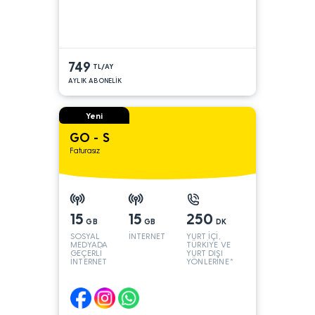
749
TL/AY
AYLIK ABONELİK
Yeni
GO - S
Faturasız
15
15
250
GB
GB
DK
SOSYAL
İNTERNET
YURT İÇİ,
MEDYADA
TÜRKİYE VE
GEÇERLİ
YURT DIŞI
İNTERNET
YÖNLERİNE*