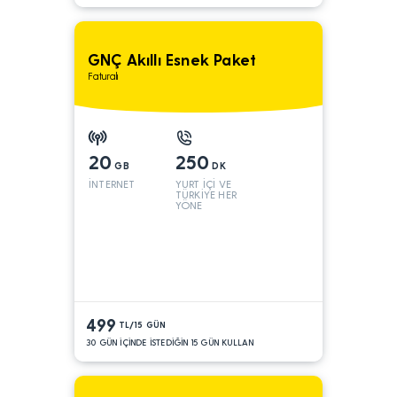
GNÇ Akıllı Esnek Paket
Faturalı
20
250
GB
DK
İNTERNET
YURT İÇİ VE
TÜRKİYE HER
YÖNE
499
TL/15 GÜN
30 GÜN İÇİNDE İSTEDİĞİN 15 GÜN KULLAN