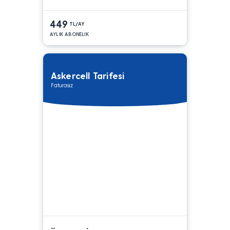
449
TL/AY
AYLIK ABONELIK
Askercell Tarifesi
Faturasız