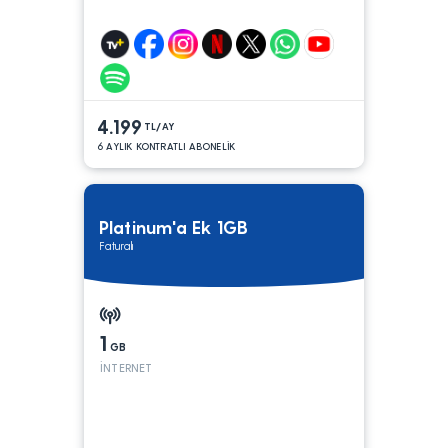
4.199
TL/AY
6 AYLIK KONTRATLI ABONELİK
Platinum'a Ek 1GB
Faturalı
1
GB
İNTERNET