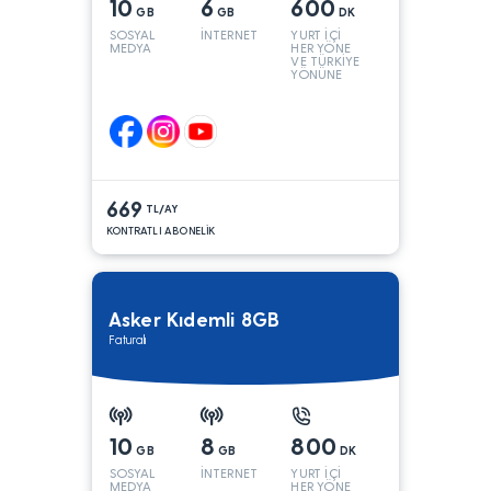
10
6
600
GB
GB
DK
SOSYAL
İNTERNET
YURT İÇİ
MEDYA
HER YÖNE
VE TÜRKİYE
YÖNÜNE
KONUŞMA*
669
TL/AY
KONTRATLI ABONELİK
Asker Kıdemli 8GB
Faturalı
10
8
800
GB
GB
DK
SOSYAL
İNTERNET
YURT İÇİ
MEDYA
HER YÖNE