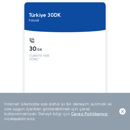
Türkiye 30DK
Faturalı
30
DK
TÜRKİYE HER
YÖNE*
199
TL/AY
İnternet sitemizde size daha iyi bir deneyim sunmak ve
AYLIK ABONELİK
size uygun içerikler gösterebilmek için çerez
kullanılmaktadır. Detaylı bilgi için
Çerez Politikamızı
inceleyebilirsiniz.