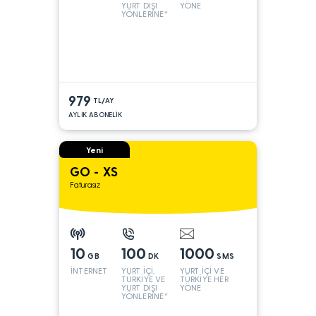
YURT DIŞI
YÖNE
YÖNLERİNE*
979
TL/AY
AYLIK ABONELİK
Yeni
GO - XS
Faturasız
10
100
1000
GB
DK
SMS
İNTERNET
YURT İÇİ,
YURT İÇİ VE
TÜRKİYE VE
TÜRKİYE HER
YURT DIŞI
YÖNE
YÖNLERİNE*