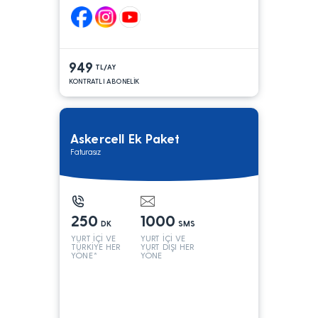
949
TL/AY
KONTRATLI ABONELİK
Askercell Ek Paket
Faturasız
250
1000
DK
SMS
YURT İÇİ VE
YURT İÇİ VE
TÜRKİYE HER
YURT DIŞI HER
YÖNE*
YÖNE