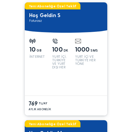
Yeni Aboneliğe Özel Teklif
Hoş Geldin S
Faturasız
10
100
1000
GB
DK
SMS
İNTERNET
YURT İÇİ,
YURT İÇİ VE
TÜRKİYE
TÜRKİYE HER
VE YURT
YÖNE
DIŞI HER
YÖNE*
769
TL/AY
AYLIK ABONELİK
Yeni Aboneliğe Özel Teklif