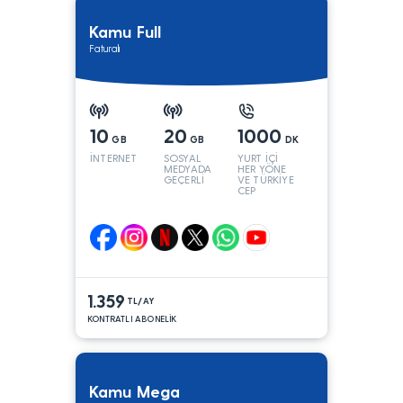
Kamu Full
Faturalı
10
20
1000
GB
GB
DK
İNTERNET
SOSYAL
YURT İÇİ
MEDYADA
HER YÖNE
GEÇERLİ
VE TÜRKİYE
CEP
YÖNÜNE
1.359
TL/AY
KONTRATLI ABONELİK
Kamu Mega