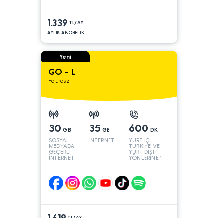
1.339
TL/AY
AYLIK ABONELİK
Yeni
GO - L
Faturasız
30
35
600
GB
GB
DK
SOSYAL
İNTERNET
YURT İÇİ,
MEDYADA
TÜRKİYE VE
GEÇERLİ
YURT DIŞI
İNTERNET
YÖNLERİNE*
1.619
TL/AY