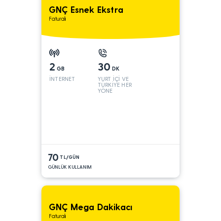
GNÇ Esnek Ekstra
Faturalı
2
30
GB
DK
İNTERNET
YURT İÇİ VE
TÜRKİYE HER
YÖNE
70
TL/GÜN
GÜNLÜK KULLANIM
GNÇ Mega Dakikacı
Faturalı