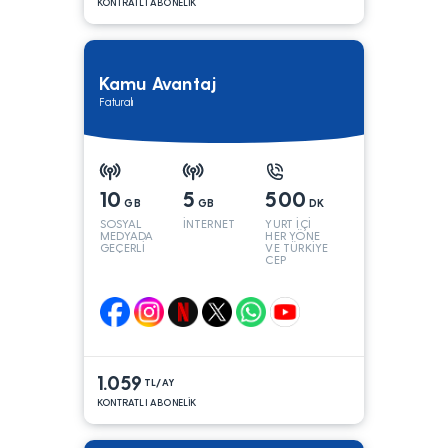
KONTRATLI ABONELİK
Kamu Avantaj
Faturalı
10
5
500
GB
GB
DK
SOSYAL
İNTERNET
YURT İÇİ
MEDYADA
HER YÖNE
GEÇERLİ
VE TÜRKİYE
CEP
YÖNÜNE
1.059
TL/AY
KONTRATLI ABONELİK