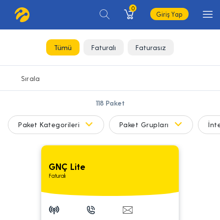
0
Giriş Yap
Tümü
Faturalı
Faturasız
118
Paket
Paket Kategorileri
Paket Grupları
İnt
GNÇ Lite
Faturalı