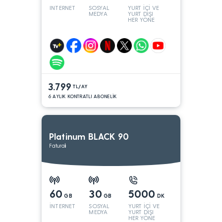
INTERNET
SOSYAL
YURT İÇİ VE
MEDYA
YURT DIŞI
HER YÖNE
3.799
TL/AY
6 AYLIK KONTRATLI ABONELİK
Platinum BLACK 90
Faturalı
60
30
5000
GB
GB
DK
İNTERNET
SOSYAL
YURT İÇİ VE
MEDYA
YURT DIŞI
HER YÖNE