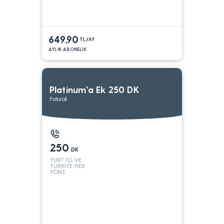
649,90
TL/AY
AYLIK ABONELİK
Platinum'a Ek 250 DK
Faturalı
250
DK
YURT İÇİ VE
TÜRKİYE HER
YÖNE