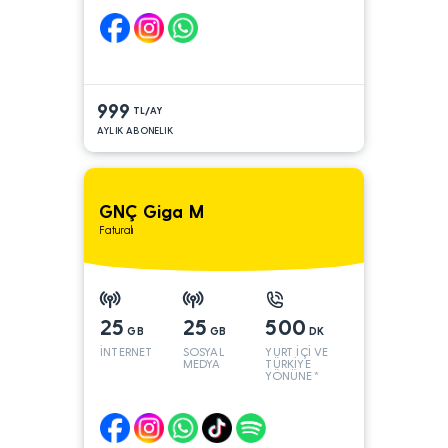
999
TL/AY
AYLIK ABONELIK
GNÇ Giga M
Faturalı
25
25
500
GB
GB
DK
İNTERNET
SOSYAL
YURT İÇİ VE
MEDYA
TÜRKİYE
YÖNÜNE*