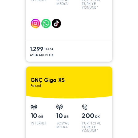
MEDYA
TÜRKİYE
YÖNÜNE*
1.299
TL/AY
AYLIK ABONELIK
GNÇ Giga XS
Faturalı
10
10
200
GB
GB
DK
İNTERNET
SOSYAL
YURT İÇİ VE
MEDYA
TÜRKİYE
YÖNÜNE*