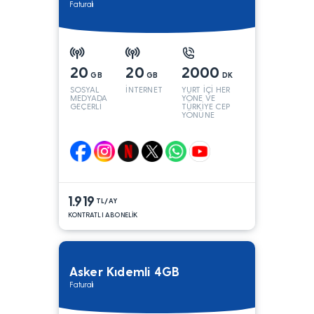
Faturalı
20
20
2000
GB
GB
DK
SOSYAL
İNTERNET
YURT İÇİ HER
MEDYADA
YÖNE VE
GEÇERLİ
TÜRKİYE CEP
YÖNÜNE
1.919
TL/AY
KONTRATLI ABONELİK
Asker Kıdemli 4GB
Faturalı