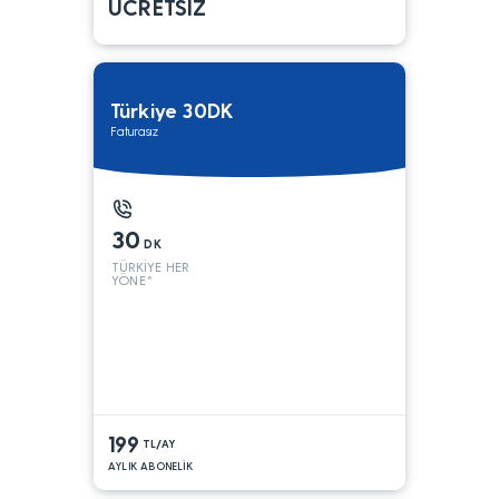
ÜCRETSİZ
Türkiye 30DK
Faturasız
30
DK
TÜRKİYE HER
YÖNE*
199
TL/AY
AYLIK ABONELİK