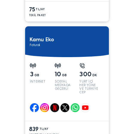
75
TL/AY
TEKİL PAKET
Kamu Eko
Faturalı
3
10
300
GB
GB
DK
İNTERNET
SOSYAL
YURT İÇİ
MEDYADA
HER YÖNE
GEÇERLİ
VE TÜRKİYE
CEP
YÖNÜNE
839
TL/AY