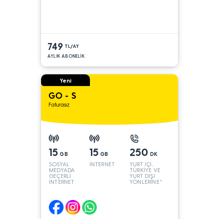
749
TL/AY
AYLIK ABONELİK
Yeni
GO - S
Faturasız
15
15
250
GB
GB
DK
SOSYAL
İNTERNET
YURT İÇİ,
MEDYADA
TÜRKİYE VE
GEÇERLİ
YURT DIŞI
İNTERNET
YÖNLERİNE*