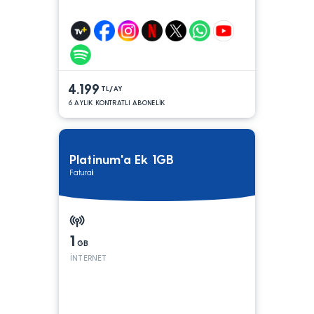
4.199
TL/AY
6 AYLIK KONTRATLI ABONELİK
Platinum'a Ek 1GB
Faturalı
1
GB
İNTERNET