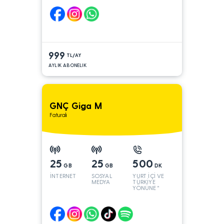
999
TL/AY
AYLIK ABONELIK
GNÇ Giga M
Faturalı
25
25
500
GB
GB
DK
İNTERNET
SOSYAL
YURT İÇİ VE
MEDYA
TÜRKİYE
YÖNÜNE*