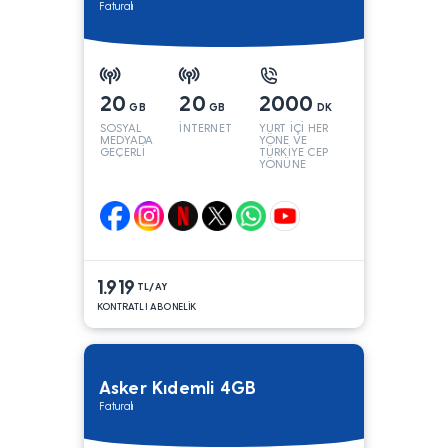
Faturalı
20
20
2000
GB
GB
DK
SOSYAL
İNTERNET
YURT İÇİ HER
MEDYADA
YÖNE VE
GEÇERLİ
TÜRKİYE CEP
YÖNÜNE
1.919
TL/AY
KONTRATLI ABONELİK
Asker Kıdemli 4GB
Faturalı