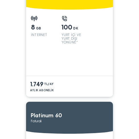
8
100
GB
DK
İNTERNET
YURT İÇİ VE
YURT DIŞI
YÖNÜNE*
1.749
TL/AY
AYLIK ABONELİK
Platinum 60
Faturalı