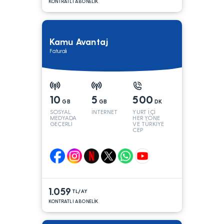
KONTRATLI ABONELİK
Kamu Avantaj
Faturalı
10
5
500
GB
GB
DK
SOSYAL
İNTERNET
YURT İÇİ
MEDYADA
HER YÖNE
GEÇERLİ
VE TÜRKİYE
CEP
YÖNÜNE
1.059
TL/AY
KONTRATLI ABONELİK