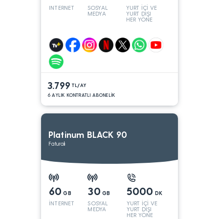
INTERNET
SOSYAL
YURT İÇİ VE
MEDYA
YURT DIŞI
HER YÖNE
3.799
TL/AY
6 AYLIK KONTRATLI ABONELİK
Platinum BLACK 90
Faturalı
60
30
5000
GB
GB
DK
İNTERNET
SOSYAL
YURT İÇİ VE
MEDYA
YURT DIŞI
HER YÖNE