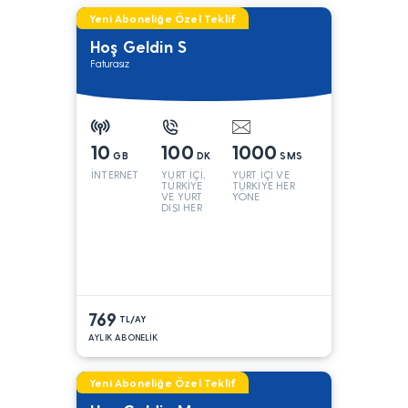
Yeni Aboneliğe Özel Teklif
Hoş Geldin S
Faturasız
10
100
1000
GB
DK
SMS
İNTERNET
YURT İÇİ,
YURT İÇİ VE
TÜRKİYE
TÜRKİYE HER
VE YURT
YÖNE
DIŞI HER
YÖNE*
769
TL/AY
AYLIK ABONELİK
Yeni Aboneliğe Özel Teklif