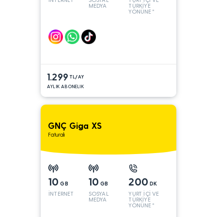
MEDYA
TÜRKİYE
YÖNÜNE*
1.299
TL/AY
AYLIK ABONELIK
GNÇ Giga XS
Faturalı
10
10
200
GB
GB
DK
İNTERNET
SOSYAL
YURT İÇİ VE
MEDYA
TÜRKİYE
YÖNÜNE*