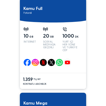
Kamu Full
Faturalı
10
20
1000
GB
GB
DK
İNTERNET
SOSYAL
YURT İÇİ
MEDYADA
HER YÖNE
GEÇERLİ
VE TÜRKİYE
CEP
YÖNÜNE
1.359
TL/AY
KONTRATLI ABONELİK
Kamu Mega