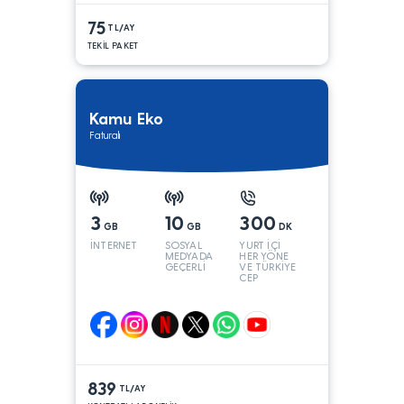
75
TL/AY
TEKİL PAKET
Kamu Eko
Faturalı
3
10
300
GB
GB
DK
İNTERNET
SOSYAL
YURT İÇİ
MEDYADA
HER YÖNE
GEÇERLİ
VE TÜRKİYE
CEP
YÖNÜNE
839
TL/AY