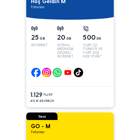
Hoş Geldin M
Faturasız
25
20
500
GB
GB
DK
İNTERNET
SOSYAL
YURT İÇİ,
MEDYADA
TÜRKİYE VE
GEÇERLİ
YURT DIŞI
İNTERNET
HER YÖNE*
1.129
TL/AY
AYLIK ABONELİK
Yeni
GO - M
Faturasız