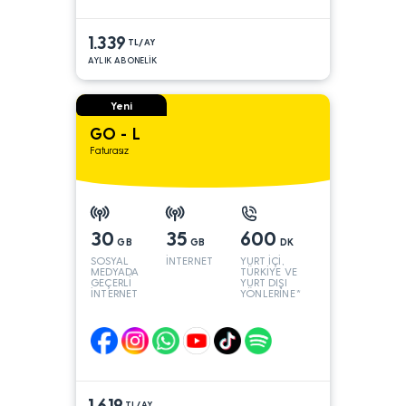
1.339
TL/AY
AYLIK ABONELİK
Yeni
GO - L
Faturasız
30
35
600
GB
GB
DK
SOSYAL
İNTERNET
YURT İÇİ,
MEDYADA
TÜRKİYE VE
GEÇERLİ
YURT DIŞI
İNTERNET
YÖNLERİNE*
1.619
TL/AY