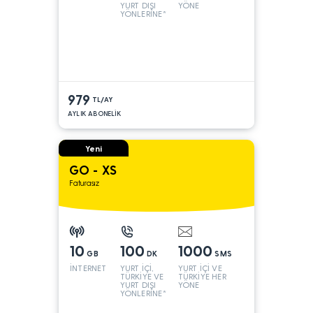
YURT DIŞI
YÖNE
YÖNLERİNE*
979
TL/AY
AYLIK ABONELİK
Yeni
GO - XS
Faturasız
10
100
1000
GB
DK
SMS
İNTERNET
YURT İÇİ,
YURT İÇİ VE
TÜRKİYE VE
TÜRKİYE HER
YURT DIŞI
YÖNE
YÖNLERİNE*