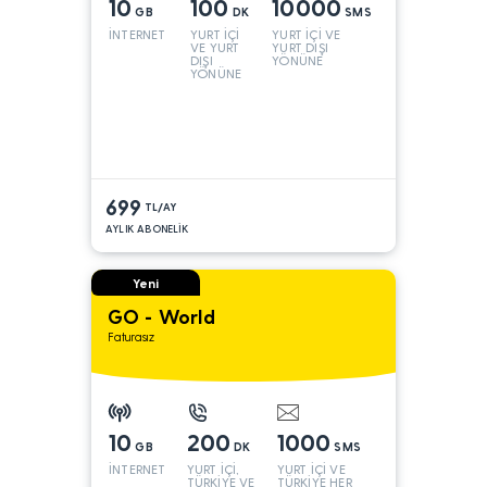
10
100
10000
GB
DK
SMS
İNTERNET
YURT İÇİ
YURT İÇİ VE
VE YURT
YURT DIŞI
DIŞI
YÖNÜNE
YÖNÜNE
699
TL/AY
AYLIK ABONELİK
Yeni
GO - World
Faturasız
10
200
1000
GB
DK
SMS
İNTERNET
YURT İÇİ,
YURT İÇİ VE
TÜRKİYE VE
TÜRKİYE HER