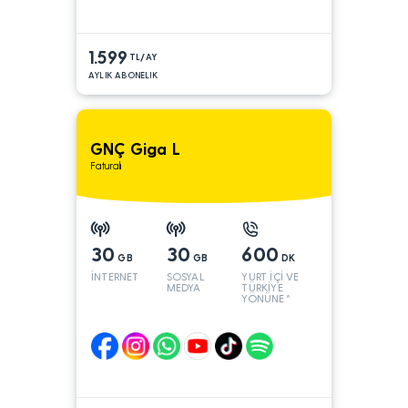
1.599
TL/AY
AYLIK ABONELIK
GNÇ Giga L
Faturalı
30
30
600
GB
GB
DK
İNTERNET
SOSYAL
YURT İÇİ VE
MEDYA
TÜRKİYE
YÖNÜNE*