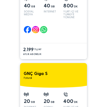
40
40
800
GB
GB
DK
SOSYAL
İNTERNET
YURT İÇİ VE
MEDYA
TÜRKİYE
YÖNÜNE
2.199
TL/AY
AYLIK ABONELIK
GNÇ Giga S
Faturalı
20
20
400
GB
GB
DK
İNTERNET
SOSYAL
YURT İÇİ VE