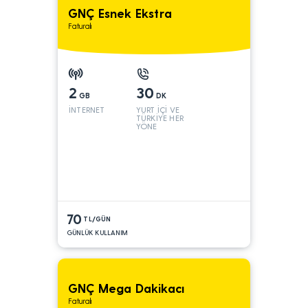
GNÇ Esnek Ekstra
Faturalı
2
30
GB
DK
İNTERNET
YURT İÇİ VE
TÜRKİYE HER
YÖNE
70
TL/GÜN
GÜNLÜK KULLANIM
GNÇ Mega Dakikacı
Faturalı