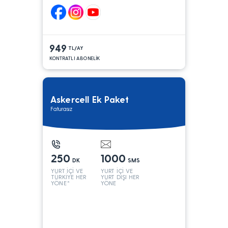
949
TL/AY
KONTRATLI ABONELİK
Askercell Ek Paket
Faturasız
250
1000
DK
SMS
YURT İÇİ VE
YURT İÇİ VE
TÜRKİYE HER
YURT DIŞI HER
YÖNE*
YÖNE