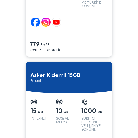
VE TÜRKİYE
YÖNÜNE
KONUŞMA*
779
TL/AY
KONTRATLI ABONELİK
Asker Kıdemli 15GB
Faturalı
15
10
1000
GB
GB
DK
İNTERNET
SOSYAL
YURT İÇİ
MEDYA
HER YÖNE
VE TÜRKİYE
YÖNÜNE
KONUŞMA