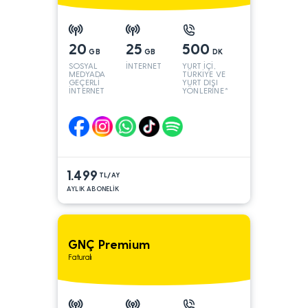
20
25
500
GB
GB
DK
SOSYAL
İNTERNET
YURT İÇİ,
MEDYADA
TÜRKİYE VE
GEÇERLİ
YURT DIŞI
İNTERNET
YÖNLERİNE*
1.499
TL/AY
AYLIK ABONELİK
GNÇ Premium
Faturalı