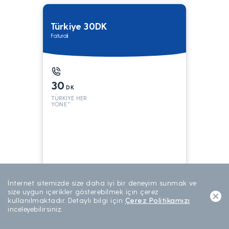
Türkiye 30DK
Faturalı
30
DK
TÜRKİYE HER
YÖNE*
199
TL/AY
İnternet sitemizde size daha iyi bir deneyim sunmak ve
AYLIK ABONELİK
size uygun içerikler gösterebilmek için çerez
kullanılmaktadır. Detaylı bilgi için
Çerez Politikamızı
inceleyebilirsiniz.