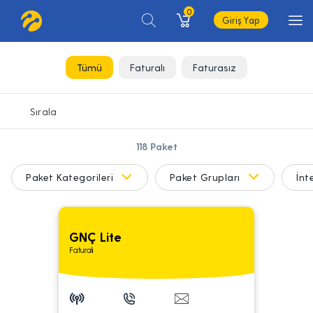
0
Giriş Yap
Tümü
Faturalı
Faturasız
118
Paket
Paket Kategorileri
Paket Grupları
İnt
GNÇ Lite
Faturalı