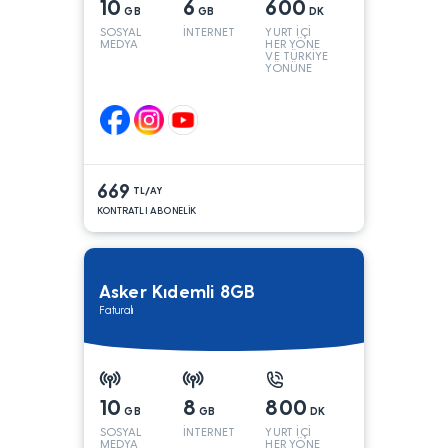
10
6
600
GB
GB
DK
SOSYAL
İNTERNET
YURT İÇİ
MEDYA
HER YÖNE
VE TÜRKİYE
YÖNÜNE
KONUŞMA*
669
TL/AY
KONTRATLI ABONELİK
Asker Kıdemli 8GB
Faturalı
10
8
800
GB
GB
DK
SOSYAL
İNTERNET
YURT İÇİ
MEDYA
HER YÖNE