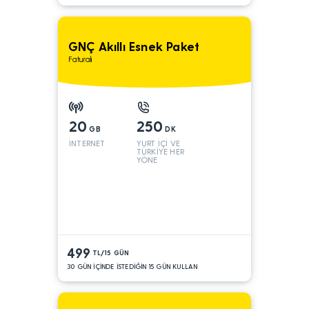
GNÇ Akıllı Esnek Paket
Faturalı
20
250
GB
DK
İNTERNET
YURT İÇİ VE
TÜRKİYE HER
YÖNE
499
TL/15 GÜN
30 GÜN İÇİNDE İSTEDİĞİN 15 GÜN KULLAN