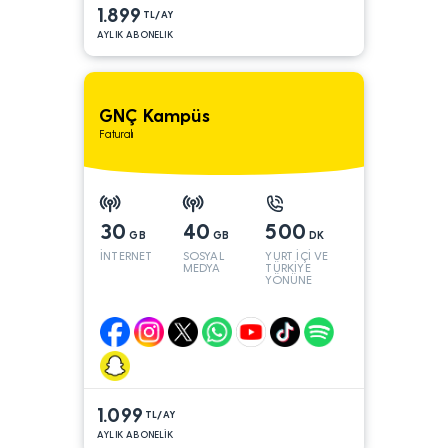
1.899
TL/AY
AYLIK ABONELIK
GNÇ Kampüs
Faturalı
30
40
500
GB
GB
DK
İNTERNET
SOSYAL
YURT İÇİ VE
MEDYA
TÜRKİYE
YÖNÜNE
1.099
TL/AY
AYLIK ABONELİK