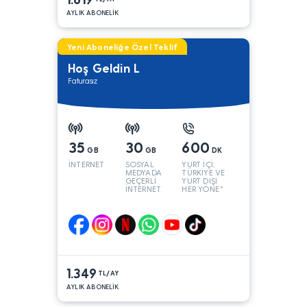
AYLIK ABONELİK
Yeni Aboneliğe Özel Teklif
Hoş Geldin L
Faturasız
35
30
600
GB
GB
DK
İNTERNET
SOSYAL
YURT İÇİ,
MEDYADA
TÜRKİYE VE
GEÇERLİ
YURT DIŞI
İNTERNET
HER YÖNE*
1.349
TL/AY
AYLIK ABONELİK