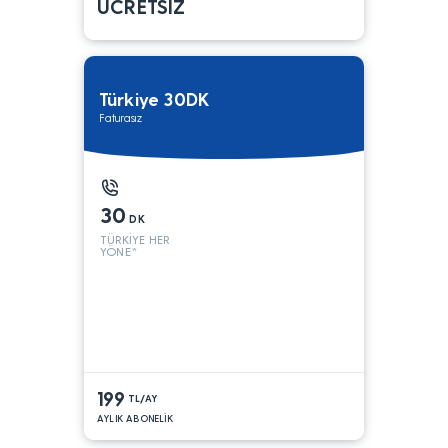
ÜCRETSİZ
Türkiye 30DK
Faturasız
30
DK
TÜRKİYE HER
YÖNE*
199
TL/AY
AYLIK ABONELİK