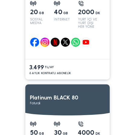
20
40
2000
GB
GB
DK
SOSYAL
İNTERNET
YURT İÇİ VE
MEDYA
YURT DIŞI
HER YÖNE
3.499
TL/AY
6 AYLIK KONTRATLI ABONELİK
Platinum BLACK 80
Faturalı
50
30
4000
GB
GB
DK