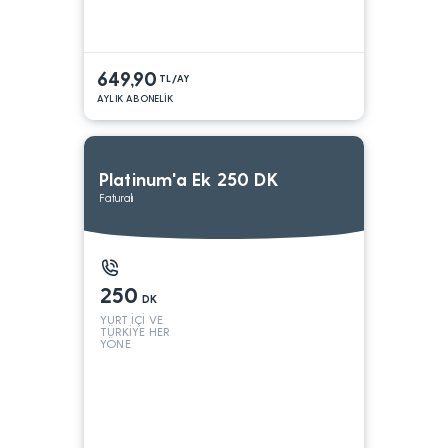
649,90
TL/AY
AYLIK ABONELİK
Platinum'a Ek 250 DK
Faturalı
250
DK
YURT İÇİ VE
TÜRKİYE HER
YÖNE