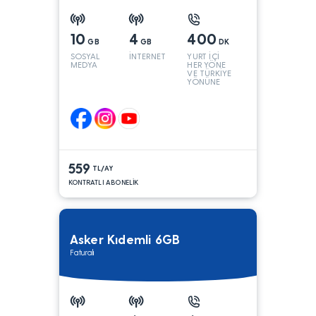
10
4
400
GB
GB
DK
SOSYAL
İNTERNET
YURT İÇİ
MEDYA
HER YÖNE
VE TÜRKİYE
YÖNÜNE
KONUŞMA*
559
TL/AY
KONTRATLI ABONELİK
Asker Kıdemli 6GB
Faturalı