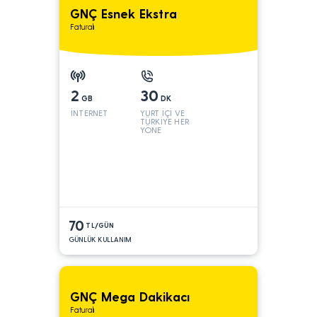
GNÇ Esnek Ekstra
Faturalı
2
30
GB
DK
İNTERNET
YURT İÇİ VE
TÜRKİYE HER
YÖNE
70
TL/GÜN
GÜNLÜK KULLANIM
GNÇ Mega Dakikacı
Faturalı