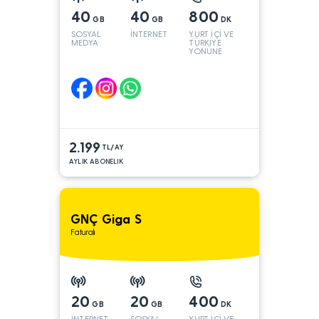
40
40
800
GB
GB
DK
SOSYAL
İNTERNET
YURT İÇİ VE
MEDYA
TÜRKİYE
YÖNÜNE
2.199
TL/AY
AYLIK ABONELIK
GNÇ Giga S
Faturalı
20
20
400
GB
GB
DK
İNTERNET
SOSYAL
YURT İÇİ VE