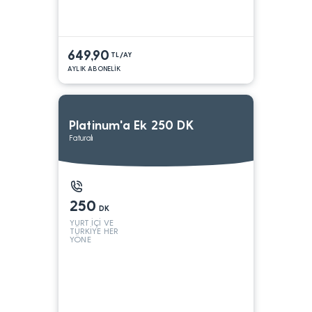
649,90
TL/AY
AYLIK ABONELİK
Platinum'a Ek 250 DK
Faturalı
250
DK
YURT İÇİ VE
TÜRKİYE HER
YÖNE