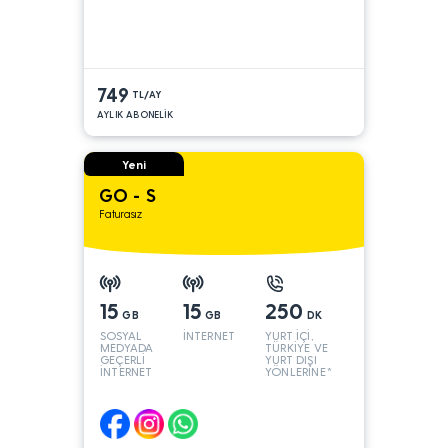
749
TL/AY
AYLIK ABONELİK
Yeni
GO - S
Faturasız
15
15
250
GB
GB
DK
SOSYAL
İNTERNET
YURT İÇİ,
MEDYADA
TÜRKİYE VE
GEÇERLİ
YURT DIŞI
İNTERNET
YÖNLERİNE*