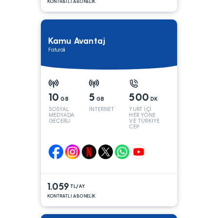
KONTRATLI ABONELİK
Kamu Avantaj
Faturalı
10
5
500
GB
GB
DK
SOSYAL
İNTERNET
YURT İÇİ
MEDYADA
HER YÖNE
GEÇERLİ
VE TÜRKİYE
CEP
YÖNÜNE
1.059
TL/AY
KONTRATLI ABONELİK