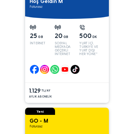
Hoş Geldin M
Faturasız
25
20
500
GB
GB
DK
İNTERNET
SOSYAL
YURT İÇİ,
MEDYADA
TÜRKİYE VE
GEÇERLİ
YURT DIŞI
İNTERNET
HER YÖNE*
1.129
TL/AY
AYLIK ABONELİK
Yeni
GO - M
Faturasız