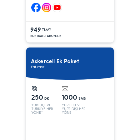
949
TL/AY
KONTRATLI ABONELİK
Askercell Ek Paket
Faturasız
250
1000
DK
SMS
YURT İÇİ VE
YURT İÇİ VE
TÜRKİYE HER
YURT DIŞI HER
YÖNE*
YÖNE