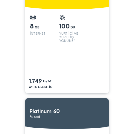
8
100
GB
DK
İNTERNET
YURT İÇİ VE
YURT DIŞI
YÖNÜNE*
1.749
TL/AY
AYLIK ABONELİK
Platinum 60
Faturalı