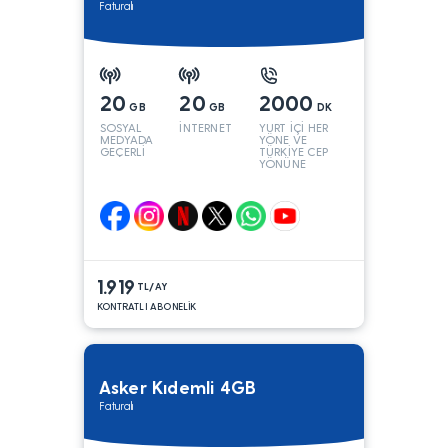
Faturalı
20
20
2000
GB
GB
DK
SOSYAL
İNTERNET
YURT İÇİ HER
MEDYADA
YÖNE VE
GEÇERLİ
TÜRKİYE CEP
YÖNÜNE
1.919
TL/AY
KONTRATLI ABONELİK
Asker Kıdemli 4GB
Faturalı