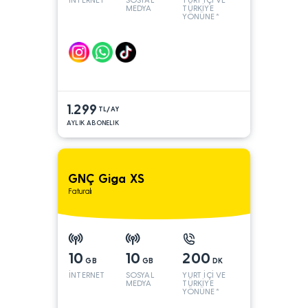
MEDYA
TÜRKİYE
YÖNÜNE*
1.299
TL/AY
AYLIK ABONELIK
GNÇ Giga XS
Faturalı
10
10
200
GB
GB
DK
İNTERNET
SOSYAL
YURT İÇİ VE
MEDYA
TÜRKİYE
YÖNÜNE*