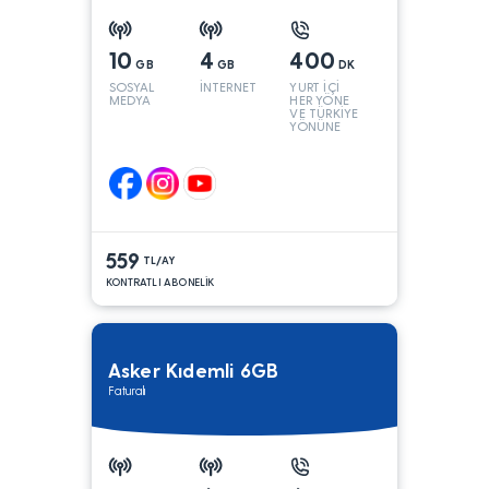
10
4
400
GB
GB
DK
SOSYAL
İNTERNET
YURT İÇİ
MEDYA
HER YÖNE
VE TÜRKİYE
YÖNÜNE
KONUŞMA*
559
TL/AY
KONTRATLI ABONELİK
Asker Kıdemli 6GB
Faturalı