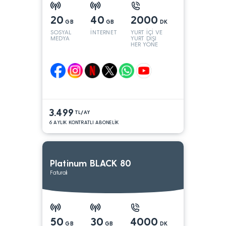
20
40
2000
GB
GB
DK
SOSYAL
İNTERNET
YURT İÇİ VE
MEDYA
YURT DIŞI
HER YÖNE
3.499
TL/AY
6 AYLIK KONTRATLI ABONELİK
Platinum BLACK 80
Faturalı
50
30
4000
GB
GB
DK