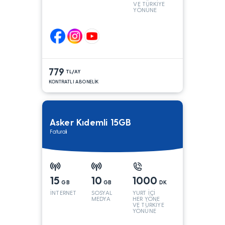
VE TÜRKİYE
YÖNÜNE
KONUŞMA*
779
TL/AY
KONTRATLI ABONELİK
Asker Kıdemli 15GB
Faturalı
15
10
1000
GB
GB
DK
İNTERNET
SOSYAL
YURT İÇİ
MEDYA
HER YÖNE
VE TÜRKİYE
YÖNÜNE
KONUŞMA