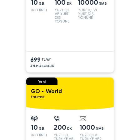
10
100
10000
GB
DK
SMS
İNTERNET
YURT İÇİ
YURT İÇİ VE
VE YURT
YURT DIŞI
DIŞI
YÖNÜNE
YÖNÜNE
699
TL/AY
AYLIK ABONELİK
Yeni
GO - World
Faturasız
10
200
1000
GB
DK
SMS
İNTERNET
YURT İÇİ,
YURT İÇİ VE
TÜRKİYE VE
TÜRKİYE HER