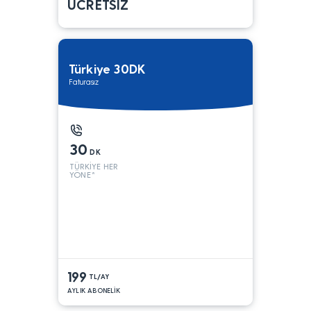
ÜCRETSİZ
Türkiye 30DK
Faturasız
30
DK
TÜRKİYE HER
YÖNE*
199
TL/AY
AYLIK ABONELİK