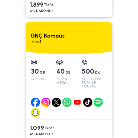
1.899
TL/AY
AYLIK ABONELIK
GNÇ Kampüs
Faturalı
30
40
500
GB
GB
DK
İNTERNET
SOSYAL
YURT İÇİ VE
MEDYA
TÜRKİYE
YÖNÜNE
1.099
TL/AY
AYLIK ABONELİK