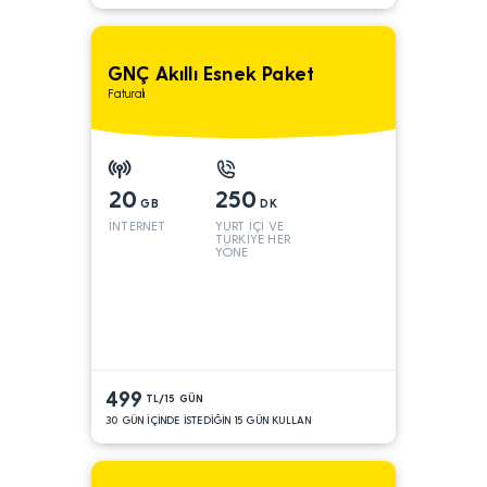
GNÇ Akıllı Esnek Paket
Faturalı
20
250
GB
DK
İNTERNET
YURT İÇİ VE
TÜRKİYE HER
YÖNE
499
TL/15 GÜN
30 GÜN İÇİNDE İSTEDİĞİN 15 GÜN KULLAN