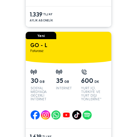
1.339
TL/AY
AYLIK ABONELİK
Yeni
GO - L
Faturasız
30
35
600
GB
GB
DK
SOSYAL
İNTERNET
YURT İÇİ,
MEDYADA
TÜRKİYE VE
GEÇERLİ
YURT DIŞI
İNTERNET
YÖNLERİNE*
1.619
TL/AY