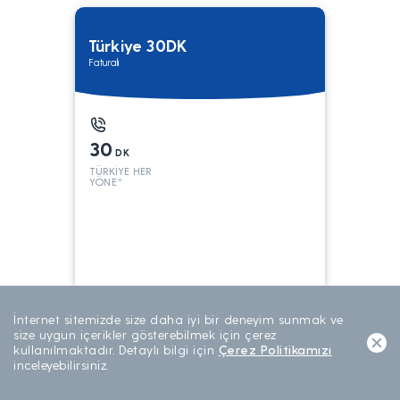
Türkiye 30DK
Faturalı
30
DK
TÜRKİYE HER
YÖNE*
199
TL/AY
İnternet sitemizde size daha iyi bir deneyim sunmak ve
AYLIK ABONELİK
size uygun içerikler gösterebilmek için çerez
kullanılmaktadır. Detaylı bilgi için
Çerez Politikamızı
inceleyebilirsiniz.