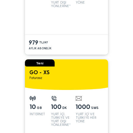
YURT DIŞI
YÖNE
YÖNLERİNE*
979
TL/AY
AYLIK ABONELİK
Yeni
GO - XS
Faturasız
10
100
1000
GB
DK
SMS
İNTERNET
YURT İÇİ,
YURT İÇİ VE
TÜRKİYE VE
TÜRKİYE HER
YURT DIŞI
YÖNE
YÖNLERİNE*