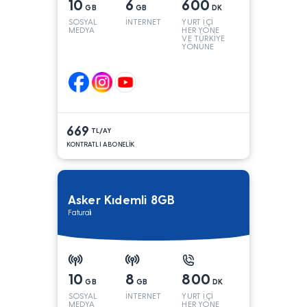
10
6
600
GB
GB
DK
SOSYAL
İNTERNET
YURT İÇİ
MEDYA
HER YÖNE
VE TÜRKİYE
YÖNÜNE
KONUŞMA*
669
TL/AY
KONTRATLI ABONELİK
Asker Kıdemli 8GB
Faturalı
10
8
800
GB
GB
DK
SOSYAL
İNTERNET
YURT İÇİ
MEDYA
HER YÖNE