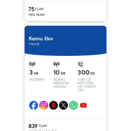
75
TL/AY
TEKİL PAKET
Kamu Eko
Faturalı
3
10
300
GB
GB
DK
İNTERNET
SOSYAL
YURT İÇİ
MEDYADA
HER YÖNE
GEÇERLİ
VE TÜRKİYE
CEP
YÖNÜNE
839
TL/AY