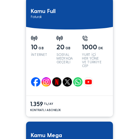
Kamu Full
Faturalı
10
20
1000
GB
GB
DK
İNTERNET
SOSYAL
YURT İÇİ
MEDYADA
HER YÖNE
GEÇERLİ
VE TÜRKİYE
CEP
YÖNÜNE
1.359
TL/AY
KONTRATLI ABONELİK
Kamu Mega