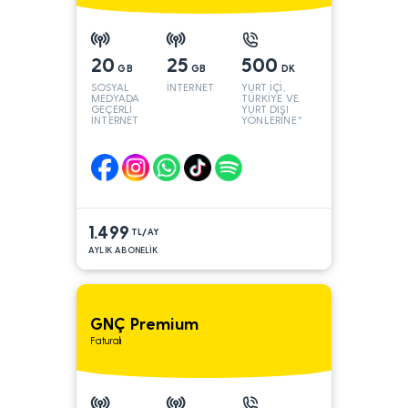
20
25
500
GB
GB
DK
SOSYAL
İNTERNET
YURT İÇİ,
MEDYADA
TÜRKİYE VE
GEÇERLİ
YURT DIŞI
İNTERNET
YÖNLERİNE*
1.499
TL/AY
AYLIK ABONELİK
GNÇ Premium
Faturalı