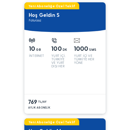
Yeni Aboneliğe Özel Teklif
Hoş Geldin S
Faturasız
10
100
1000
GB
DK
SMS
İNTERNET
YURT İÇİ,
YURT İÇİ VE
TÜRKİYE
TÜRKİYE HER
VE YURT
YÖNE
DIŞI HER
YÖNE*
769
TL/AY
AYLIK ABONELİK
Yeni Aboneliğe Özel Teklif