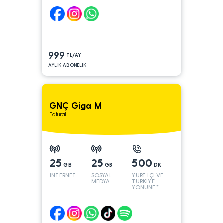
999
TL/AY
AYLIK ABONELIK
GNÇ Giga M
Faturalı
25
25
500
GB
GB
DK
İNTERNET
SOSYAL
YURT İÇİ VE
MEDYA
TÜRKİYE
YÖNÜNE*