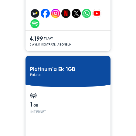
4.199
TL/AY
6 AYLIK KONTRATLI ABONELİK
Platinum'a Ek 1GB
Faturalı
1
GB
İNTERNET