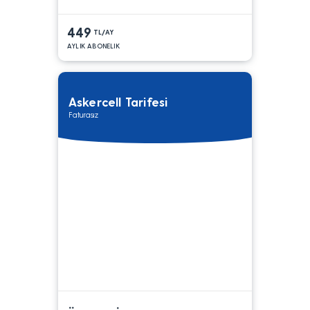
449
TL/AY
AYLIK ABONELIK
Askercell Tarifesi
Faturasız