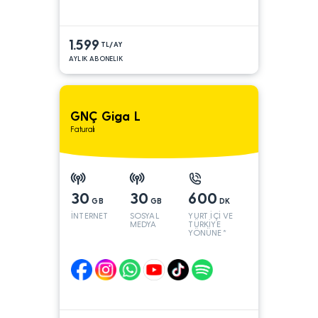
1.599
TL/AY
AYLIK ABONELIK
GNÇ Giga L
Faturalı
30
30
600
GB
GB
DK
İNTERNET
SOSYAL
YURT İÇİ VE
MEDYA
TÜRKİYE
YÖNÜNE*