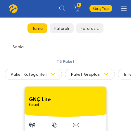
0
Giriş Yap
Tümü
Faturalı
Faturasız
118
Paket
Paket Kategorileri
Paket Grupları
İnt
GNÇ Lite
Faturalı