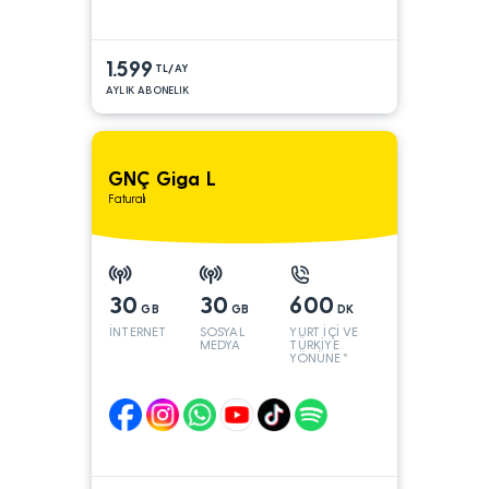
1.599
TL/AY
AYLIK ABONELIK
GNÇ Giga L
Faturalı
30
30
600
GB
GB
DK
İNTERNET
SOSYAL
YURT İÇİ VE
MEDYA
TÜRKİYE
YÖNÜNE*