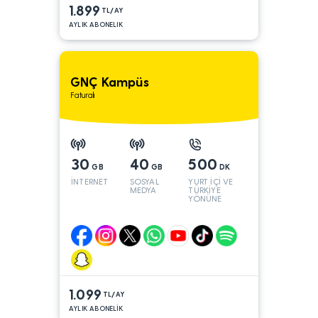
1.899
TL/AY
AYLIK ABONELIK
GNÇ Kampüs
Faturalı
30
40
500
GB
GB
DK
İNTERNET
SOSYAL
YURT İÇİ VE
MEDYA
TÜRKİYE
YÖNÜNE
1.099
TL/AY
AYLIK ABONELİK