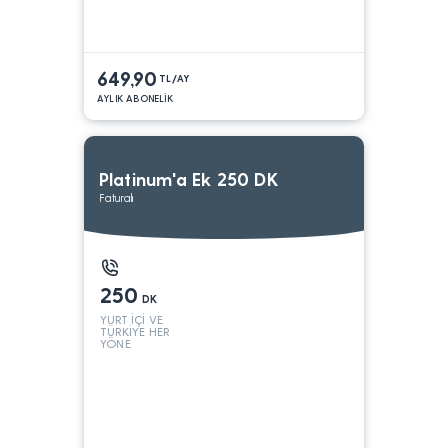
649,90
TL/AY
AYLIK ABONELİK
Platinum'a Ek 250 DK
Faturalı
250
DK
YURT İÇİ VE
TÜRKİYE HER
YÖNE