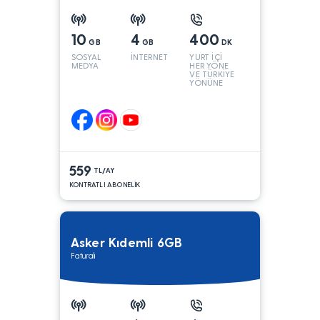
10
4
400
GB
GB
DK
SOSYAL
İNTERNET
YURT İÇİ
MEDYA
HER YÖNE
VE TÜRKİYE
YÖNÜNE
KONUŞMA*
559
TL/AY
KONTRATLI ABONELİK
Asker Kıdemli 6GB
Faturalı