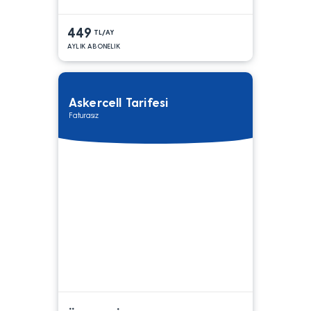
449
TL/AY
AYLIK ABONELIK
Askercell Tarifesi
Faturasız