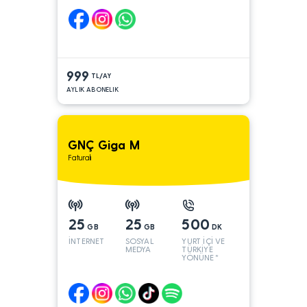
999
TL/AY
AYLIK ABONELIK
GNÇ Giga M
Faturalı
25
25
500
GB
GB
DK
İNTERNET
SOSYAL
YURT İÇİ VE
MEDYA
TÜRKİYE
YÖNÜNE*