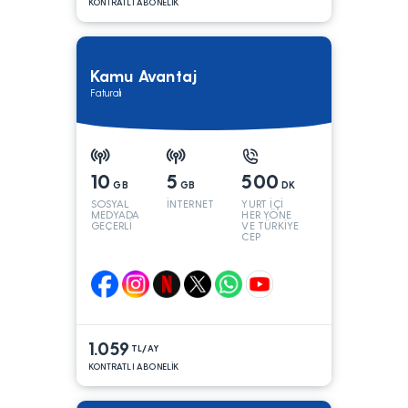
KONTRATLI ABONELİK
Kamu Avantaj
Faturalı
10
5
500
GB
GB
DK
SOSYAL
İNTERNET
YURT İÇİ
MEDYADA
HER YÖNE
GEÇERLİ
VE TÜRKİYE
CEP
YÖNÜNE
1.059
TL/AY
KONTRATLI ABONELİK