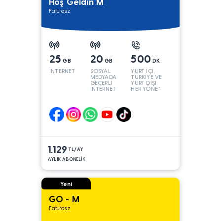
Hoş Geldin M
Faturasız
25
20
500
GB
GB
DK
İNTERNET
SOSYAL
YURT İÇİ,
MEDYADA
TÜRKİYE VE
GEÇERLİ
YURT DIŞI
İNTERNET
HER YÖNE*
1.129
TL/AY
AYLIK ABONELİK
Yeni
GO - M
Faturasız