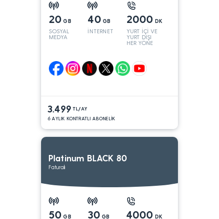
20
40
2000
GB
GB
DK
SOSYAL
İNTERNET
YURT İÇİ VE
MEDYA
YURT DIŞI
HER YÖNE
3.499
TL/AY
6 AYLIK KONTRATLI ABONELİK
Platinum BLACK 80
Faturalı
50
30
4000
GB
GB
DK