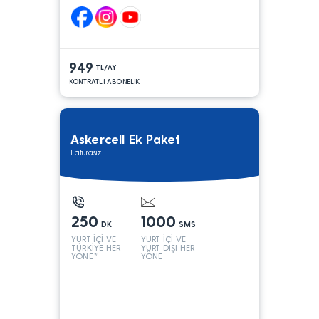
949
TL/AY
KONTRATLI ABONELİK
Askercell Ek Paket
Faturasız
250
1000
DK
SMS
YURT İÇİ VE
YURT İÇİ VE
TÜRKİYE HER
YURT DIŞI HER
YÖNE*
YÖNE