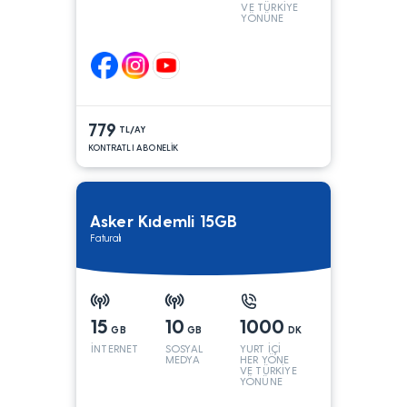
VE TÜRKİYE
YÖNÜNE
KONUŞMA*
779
TL/AY
KONTRATLI ABONELİK
Asker Kıdemli 15GB
Faturalı
15
10
1000
GB
GB
DK
İNTERNET
SOSYAL
YURT İÇİ
MEDYA
HER YÖNE
VE TÜRKİYE
YÖNÜNE
KONUŞMA