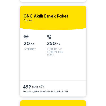
GNÇ Akıllı Esnek Paket
Faturalı
20
250
GB
DK
İNTERNET
YURT İÇİ VE
TÜRKİYE HER
YÖNE
499
TL/15 GÜN
30 GÜN İÇİNDE İSTEDİĞİN 15 GÜN KULLAN