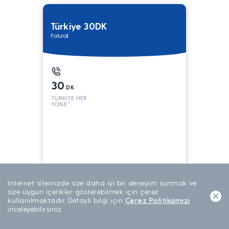
Türkiye 30DK
Faturalı
30
DK
TÜRKİYE HER
YÖNE*
199
TL/AY
İnternet sitemizde size daha iyi bir deneyim sunmak ve
AYLIK ABONELİK
size uygun içerikler gösterebilmek için çerez
kullanılmaktadır. Detaylı bilgi için
Çerez Politikamızı
inceleyebilirsiniz.