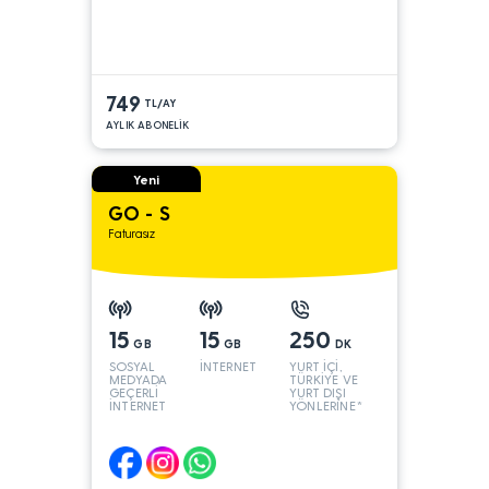
749
TL/AY
AYLIK ABONELİK
Yeni
GO - S
Faturasız
15
15
250
GB
GB
DK
SOSYAL
İNTERNET
YURT İÇİ,
MEDYADA
TÜRKİYE VE
GEÇERLİ
YURT DIŞI
İNTERNET
YÖNLERİNE*