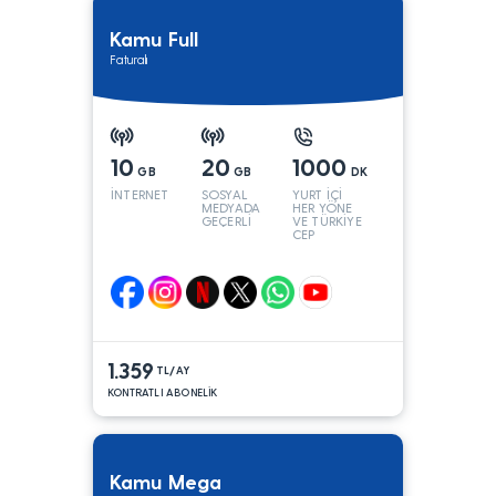
Kamu Full
Faturalı
10
20
1000
GB
GB
DK
İNTERNET
SOSYAL
YURT İÇİ
MEDYADA
HER YÖNE
GEÇERLİ
VE TÜRKİYE
CEP
YÖNÜNE
1.359
TL/AY
KONTRATLI ABONELİK
Kamu Mega