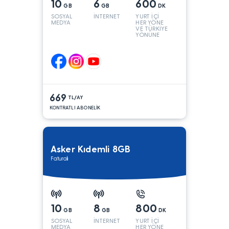
10
6
600
GB
GB
DK
SOSYAL
İNTERNET
YURT İÇİ
MEDYA
HER YÖNE
VE TÜRKİYE
YÖNÜNE
KONUŞMA*
669
TL/AY
KONTRATLI ABONELİK
Asker Kıdemli 8GB
Faturalı
10
8
800
GB
GB
DK
SOSYAL
İNTERNET
YURT İÇİ
MEDYA
HER YÖNE