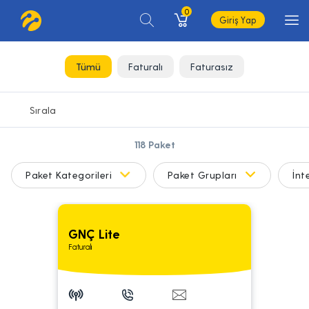
0
Giriş Yap
Tümü
Faturalı
Faturasız
118
Paket
Paket Kategorileri
Paket Grupları
İnt
GNÇ Lite
Faturalı