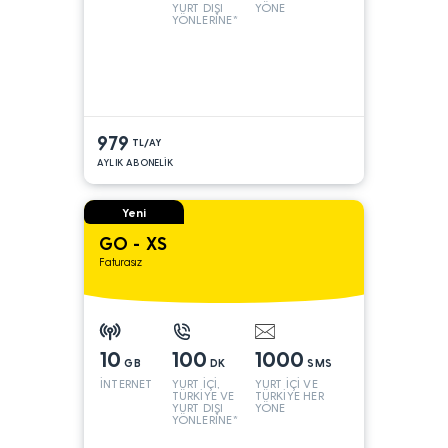
YURT DIŞI
YÖNE
YÖNLERİNE*
979
TL/AY
AYLIK ABONELİK
Yeni
GO - XS
Faturasız
10
100
1000
GB
DK
SMS
İNTERNET
YURT İÇİ,
YURT İÇİ VE
TÜRKİYE VE
TÜRKİYE HER
YURT DIŞI
YÖNE
YÖNLERİNE*