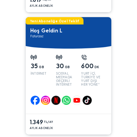
AYLIK ABONELİK
Yeni Aboneliğe Özel Teklif
Hoş Geldin L
Faturasız
35
30
600
GB
GB
DK
İNTERNET
SOSYAL
YURT İÇİ,
MEDYADA
TÜRKİYE VE
GEÇERLİ
YURT DIŞI
İNTERNET
HER YÖNE*
1.349
TL/AY
AYLIK ABONELİK