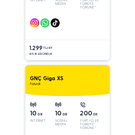
MEDYA
TÜRKİYE
YÖNÜNE*
1.299
TL/AY
AYLIK ABONELIK
GNÇ Giga XS
Faturalı
10
10
200
GB
GB
DK
İNTERNET
SOSYAL
YURT İÇİ VE
MEDYA
TÜRKİYE
YÖNÜNE*