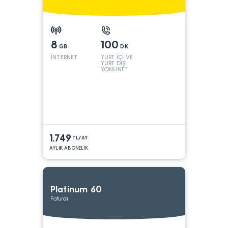
8
100
GB
DK
İNTERNET
YURT İÇİ VE
YURT DIŞI
YÖNÜNE*
1.749
TL/AY
AYLIK ABONELİK
Platinum 60
Faturalı