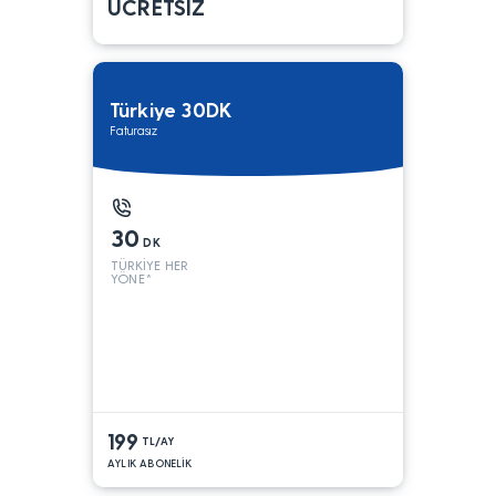
ÜCRETSİZ
Türkiye 30DK
Faturasız
30
DK
TÜRKİYE HER
YÖNE*
199
TL/AY
AYLIK ABONELİK