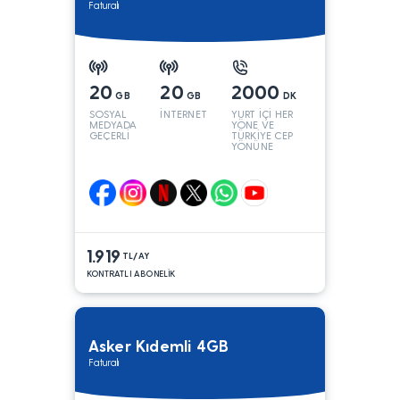
Faturalı
20
20
2000
GB
GB
DK
SOSYAL
İNTERNET
YURT İÇİ HER
MEDYADA
YÖNE VE
GEÇERLİ
TÜRKİYE CEP
YÖNÜNE
1.919
TL/AY
KONTRATLI ABONELİK
Asker Kıdemli 4GB
Faturalı