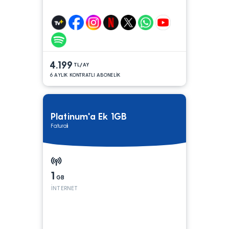
4.199
TL/AY
6 AYLIK KONTRATLI ABONELİK
Platinum'a Ek 1GB
Faturalı
1
GB
İNTERNET