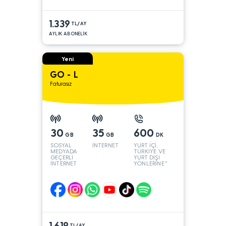
1.339
TL/AY
AYLIK ABONELİK
Yeni
GO - L
Faturasız
30
35
600
GB
GB
DK
SOSYAL
İNTERNET
YURT İÇİ,
MEDYADA
TÜRKİYE VE
GEÇERLİ
YURT DIŞI
İNTERNET
YÖNLERİNE*
1.619
TL/AY