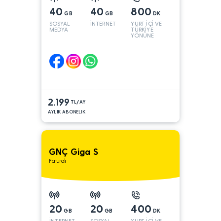
40
40
800
GB
GB
DK
SOSYAL
İNTERNET
YURT İÇİ VE
MEDYA
TÜRKİYE
YÖNÜNE
2.199
TL/AY
AYLIK ABONELIK
GNÇ Giga S
Faturalı
20
20
400
GB
GB
DK
İNTERNET
SOSYAL
YURT İÇİ VE