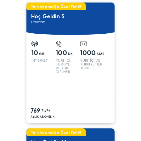
Yeni Aboneliğe Özel Teklif
Hoş Geldin S
Faturasız
10
100
1000
GB
DK
SMS
İNTERNET
YURT İÇİ,
YURT İÇİ VE
TÜRKİYE
TÜRKİYE HER
VE YURT
YÖNE
DIŞI HER
YÖNE*
769
TL/AY
AYLIK ABONELİK
Yeni Aboneliğe Özel Teklif