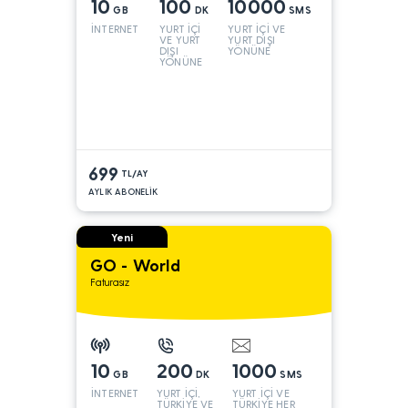
10
100
10000
GB
DK
SMS
İNTERNET
YURT İÇİ
YURT İÇİ VE
VE YURT
YURT DIŞI
DIŞI
YÖNÜNE
YÖNÜNE
699
TL/AY
AYLIK ABONELİK
Yeni
GO - World
Faturasız
10
200
1000
GB
DK
SMS
İNTERNET
YURT İÇİ,
YURT İÇİ VE
TÜRKİYE VE
TÜRKİYE HER