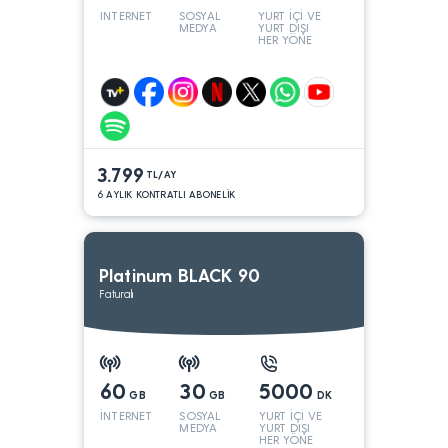
INTERNET
SOSYAL
YURT İÇİ VE
MEDYA
YURT DIŞI
HER YÖNE
3.799
TL/AY
6 AYLIK KONTRATLI ABONELİK
Platinum BLACK 90
Faturalı
60
30
5000
GB
GB
DK
İNTERNET
SOSYAL
YURT İÇİ VE
MEDYA
YURT DIŞI
HER YÖNE