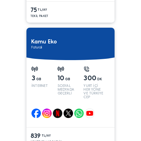
75
TL/AY
TEKİL PAKET
Kamu Eko
Faturalı
3
10
300
GB
GB
DK
İNTERNET
SOSYAL
YURT İÇİ
MEDYADA
HER YÖNE
GEÇERLİ
VE TÜRKİYE
CEP
YÖNÜNE
839
TL/AY