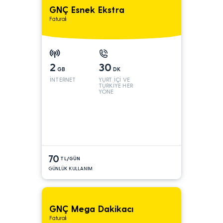
GNÇ Esnek Ekstra
Faturalı
2
30
GB
DK
İNTERNET
YURT İÇİ VE
TÜRKİYE HER
YÖNE
70
TL/GÜN
GÜNLÜK KULLANIM
GNÇ Mega Dakikacı
Faturalı