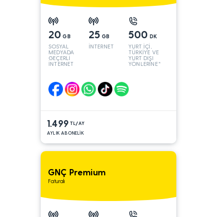
20
25
500
GB
GB
DK
SOSYAL
İNTERNET
YURT İÇİ,
MEDYADA
TÜRKİYE VE
GEÇERLİ
YURT DIŞI
İNTERNET
YÖNLERİNE*
1.499
TL/AY
AYLIK ABONELİK
GNÇ Premium
Faturalı