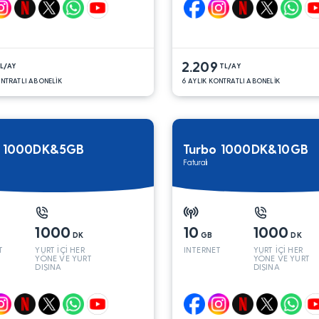
2.209
L/AY
TL/AY
ONTRATLI ABONELİK
6 AYLIK KONTRATLI ABONELİK
o 1000DK&5GB
Turbo 1000DK&10GB
Faturalı
1000
10
1000
DK
GB
DK
T
YURT İÇİ HER
INTERNET
YURT İÇİ HER
YÖNE VE YURT
YÖNE VE YURT
DIŞINA
DIŞINA