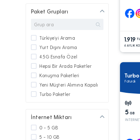
Paket Grupları
Türkiye’yi Arama
1.919
T
6 AYLIK K
Yurt Dışını Arama
4.5G Esnafa Özel
Hepsi Bir Arada Paketler
Turb
Konuşma Paketleri
Faturalı
Yeni Müşteri Alımına Kapalı
Turbo Paketler
Platinum
5
Yurt Dışında Kullanım
GB
İnternet Miktarı
INTERNE
Güney Kıbrıs'ta Kullanım
0 - 5 GB
Türkiye'de Kullanım
5 - 10 GB