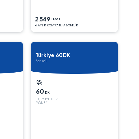
2.549
TL/AY
6 AYLIK KONTRATLI ABONELİK
Türkiye 60DK
Faturalı
60
DK
TÜRKİYE HER
YÖNE*