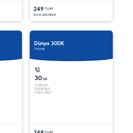
249
TL/AY
AYLIK ABONELİK
Dünya 30DK
Faturalı
30
DK
TÜRKİYE
DIŞINDAKİ
ÜLKELERLE
249
TL/AY