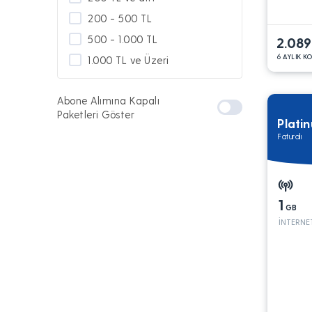
200 - 500 TL
500 - 1.000 TL
2.089
6 AYLIK K
1.000 TL ve Üzeri
Abone Alımına Kapalı
Paketleri Göster
Plati
Faturalı
1
GB
İNTERNE