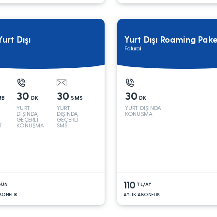
Yurt Dışı
Yurt Dışı Roaming Pake
Faturalı
30
30
30
MB
DK
SMS
DK
YURT
YURT
YURT DIŞINDA
DIŞINDA
DIŞINDA
KONUŞMA
GEÇERLİ
GEÇERLİ
T
KONUŞMA
SMS
110
GÜN
TL/AY
BONELİK
AYLIK ABONELİK