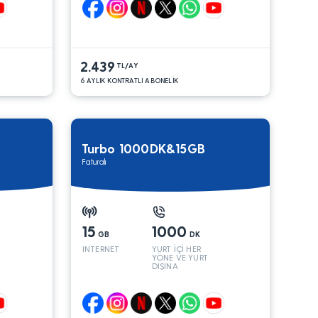
2.439
TL/AY
6 AYLIK KONTRATLI ABONELİK
Turbo 1000DK&15GB
Faturalı
15
1000
GB
DK
INTERNET
YURT İÇİ HER
YÖNE VE YURT
DIŞINA