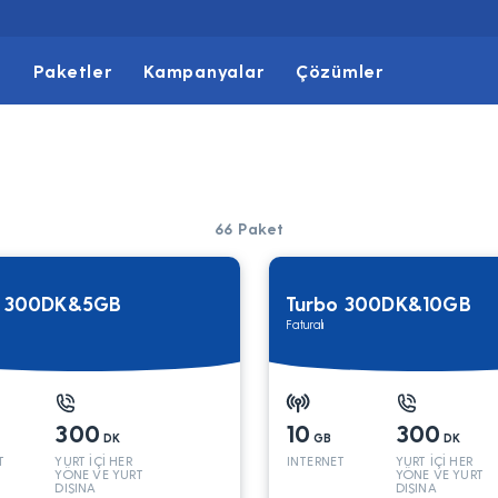
t
Paketler
Kampanyalar
Çözümler
66
Paket
o 300DK&5GB
Turbo 300DK&10GB
Faturalı
300
10
300
DK
GB
DK
T
YURT İÇİ HER
INTERNET
YURT İÇİ HER
YÖNE VE YURT
YÖNE VE YURT
DIŞINA
DIŞINA