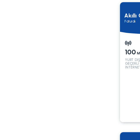
Akıllı
Faturalı
100
M
YURT DI
GEÇERLİ
İNTERNE