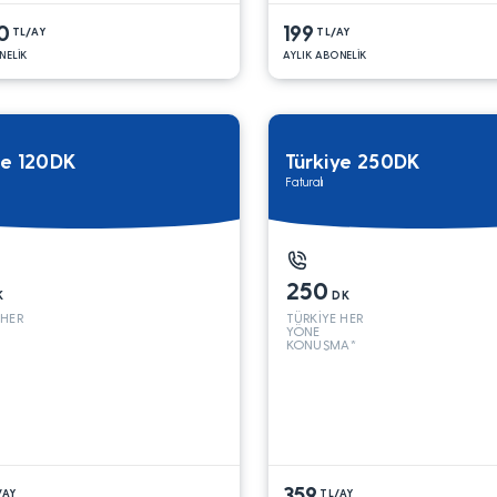
0
199
TL/AY
TL/AY
NELİK
AYLIK ABONELİK
ye 120DK
Türkiye 250DK
Faturalı
250
K
DK
 HER
TÜRKİYE HER
YÖNE
KONUŞMA*
359
/AY
TL/AY