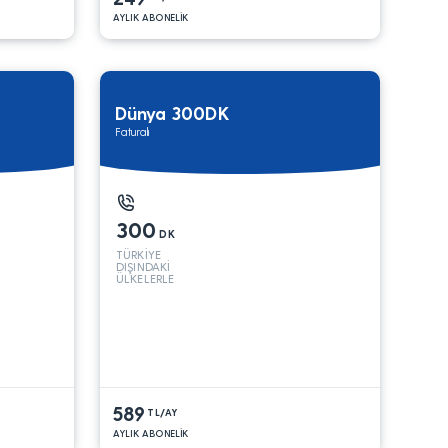
AYLIK ABONELİK
Dünya 300DK
Faturalı
300
DK
TÜRKİYE
DIŞINDAKİ
ÜLKELERLE
589
TL/AY
AYLIK ABONELİK