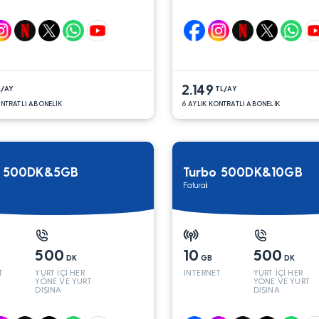
2.149
L/AY
TL/AY
ONTRATLI ABONELİK
6 AYLIK KONTRATLI ABONELİK
o 500DK&5GB
Turbo 500DK&10GB
Faturalı
500
10
500
DK
GB
DK
T
YURT İÇİ HER
INTERNET
YURT İÇİ HER
YÖNE VE YURT
YÖNE VE YURT
DIŞINA
DIŞINA