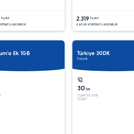
2.319
TL/AY
TL/AY
ONTRATLI ABONELİK
6 AYLIK KONTRATLI ABONELİK
num'a Ek 1GB
Türkiye 30DK
Faturalı
30
DK
T
TÜRKİYE HER
YÖNE*