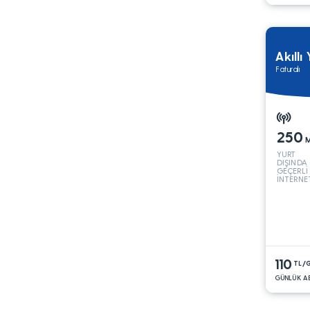
Akıllı 
Faturalı
250
YURT
DIŞINDA
GEÇERLİ
İNTERNE
110
TL/
GÜNLÜK A