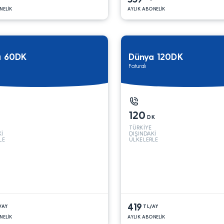
NELİK
AYLIK ABONELİK
a 60DK
Dünya 120DK
Faturalı
120
DK
TÜRKİYE
Kİ
DIŞINDAKİ
LE
ÜLKELERLE
419
/AY
TL/AY
NELİK
AYLIK ABONELİK