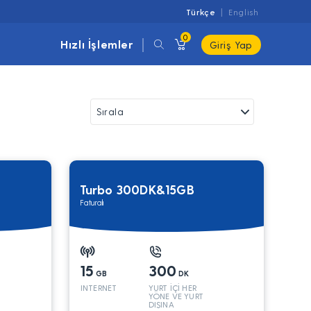
Türkçe
English
0
Hızlı İşlemler
Giriş Yap
Turbo 300DK&15GB
Faturalı
15
300
GB
DK
INTERNET
YURT İÇİ HER
YÖNE VE YURT
DIŞINA