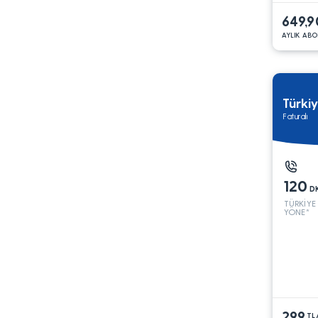
649,9
AYLIK ABO
Türki
Faturalı
120
D
TÜRKİYE
YÖNE*
299
TL