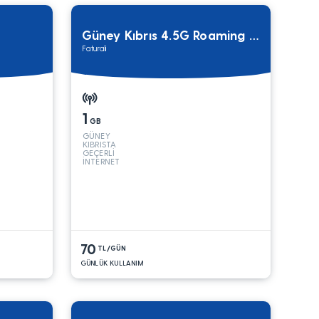
Güney Kıbrıs 4.5G Roaming Paketi
Faturalı
1
GB
GÜNEY
KIBRISTA
GEÇERLİ
İNTERNET
70
TL/GÜN
GÜNLÜK KULLANIM