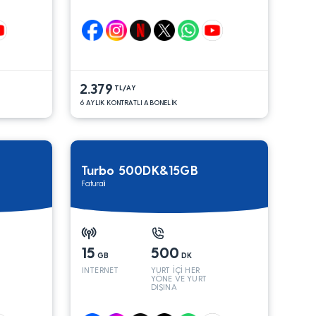
2.379
TL/AY
6 AYLIK KONTRATLI ABONELİK
Turbo 500DK&15GB
Faturalı
15
500
GB
DK
INTERNET
YURT İÇİ HER
YÖNE VE YURT
DIŞINA