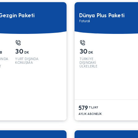
 Gezgin Paketi
Dünya Plus Paketi
Faturalı
30
30
B
DK
DK
ŞINDA
YURT DIŞINDA
TÜRKİYE
KONUŞMA
DIŞINDAKİ
T
ÜLKELERLE
579
TL/AY
AYLIK ABONELİK