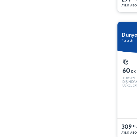
AYLIK ABO
Düny
Faturalı
60
DK
TÜRKİYE
DIŞINDA
ÜLKELER
309
TL
AYLIK ABO