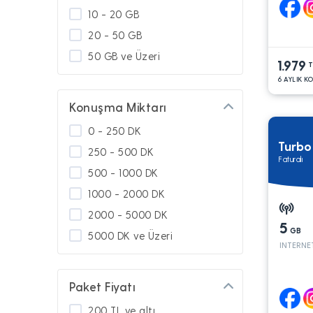
Diğer Paketler
10 - 20 GB
Araç Takip
20 - 50 GB
50 GB ve Üzeri
1.979
T
6 AYLIK K
Konuşma Miktarı
0 - 250 DK
Turb
250 - 500 DK
Faturalı
500 - 1000 DK
1000 - 2000 DK
2000 - 5000 DK
5
GB
5000 DK ve Üzeri
INTERNE
Paket Fiyatı
200 TL ve altı