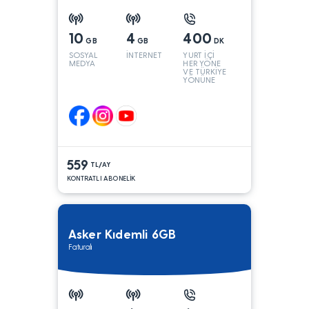
10
4
400
GB
GB
DK
SOSYAL
İNTERNET
YURT İÇİ
MEDYA
HER YÖNE
VE TÜRKİYE
YÖNÜNE
KONUŞMA*
559
TL/AY
KONTRATLI ABONELİK
Asker Kıdemli 6GB
Faturalı