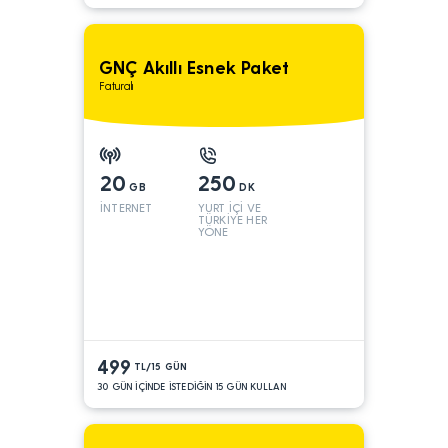
GNÇ Akıllı Esnek Paket
Faturalı
20
250
GB
DK
İNTERNET
YURT İÇİ VE
TÜRKİYE HER
YÖNE
499
TL/15 GÜN
30 GÜN İÇİNDE İSTEDİĞİN 15 GÜN KULLAN