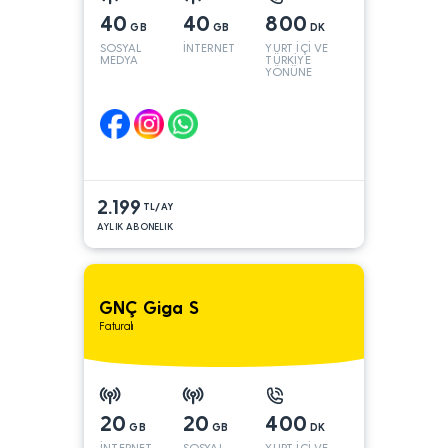
40
40
800
GB
GB
DK
SOSYAL
İNTERNET
YURT İÇİ VE
MEDYA
TÜRKİYE
YÖNÜNE
2.199
TL/AY
AYLIK ABONELIK
GNÇ Giga S
Faturalı
20
20
400
GB
GB
DK
İNTERNET
SOSYAL
YURT İÇİ VE