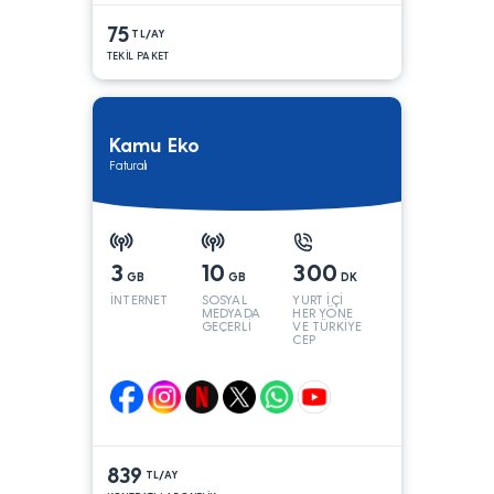
75
TL/AY
TEKİL PAKET
Kamu Eko
Faturalı
3
10
300
GB
GB
DK
İNTERNET
SOSYAL
YURT İÇİ
MEDYADA
HER YÖNE
GEÇERLİ
VE TÜRKİYE
CEP
YÖNÜNE
839
TL/AY