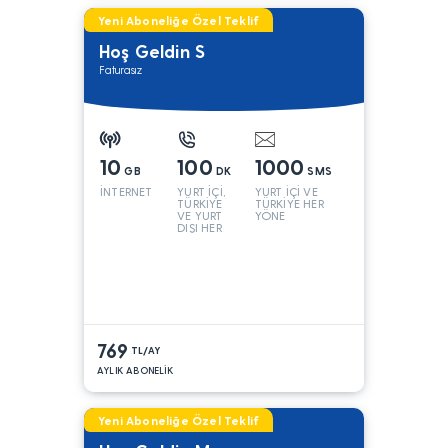
Yeni Aboneliğe Özel Teklif
Hoş Geldin S
Faturasız
10
100
1000
GB
DK
SMS
İNTERNET
YURT İÇİ,
YURT İÇİ VE
TÜRKİYE
TÜRKİYE HER
VE YURT
YÖNE
DIŞI HER
YÖNE*
769
TL/AY
AYLIK ABONELİK
Yeni Aboneliğe Özel Teklif