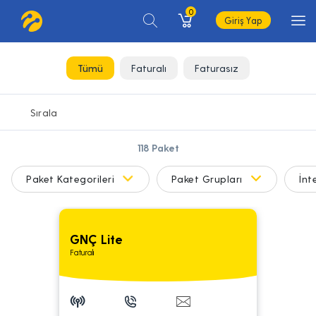
0
Giriş Yap
Tümü
Faturalı
Faturasız
118
Paket
Paket Kategorileri
Paket Grupları
İnt
GNÇ Lite
Faturalı