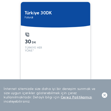
Türkiye 30DK
Faturalı
30
DK
TÜRKİYE HER
YÖNE*
199
TL/AY
İnternet sitemizde size daha iyi bir deneyim sunmak ve
AYLIK ABONELİK
size uygun içerikler gösterebilmek için çerez
kullanılmaktadır. Detaylı bilgi için
Çerez Politikamızı
inceleyebilirsiniz.