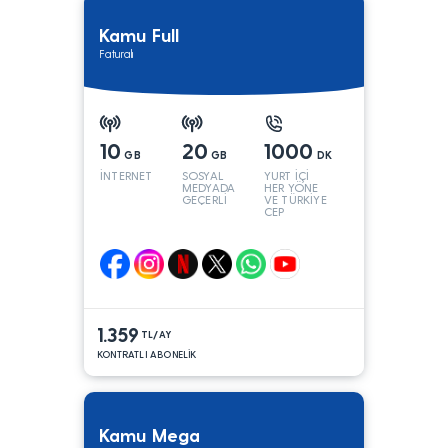
Kamu Full
Faturalı
10
20
1000
GB
GB
DK
İNTERNET
SOSYAL
YURT İÇİ
MEDYADA
HER YÖNE
GEÇERLİ
VE TÜRKİYE
CEP
YÖNÜNE
1.359
TL/AY
KONTRATLI ABONELİK
Kamu Mega