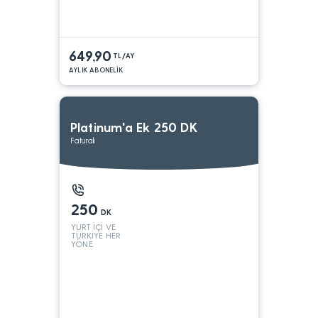
649,90
TL/AY
AYLIK ABONELİK
Platinum'a Ek 250 DK
Faturalı
250
DK
YURT İÇİ VE
TÜRKİYE HER
YÖNE