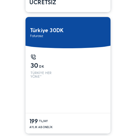
ÜCRETSİZ
Türkiye 30DK
Faturasız
30
DK
TÜRKİYE HER
YÖNE*
199
TL/AY
AYLIK ABONELİK