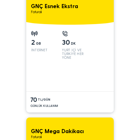
GNÇ Esnek Ekstra
Faturalı
2
30
GB
DK
İNTERNET
YURT İÇİ VE
TÜRKİYE HER
YÖNE
70
TL/GÜN
GÜNLÜK KULLANIM
GNÇ Mega Dakikacı
Faturalı