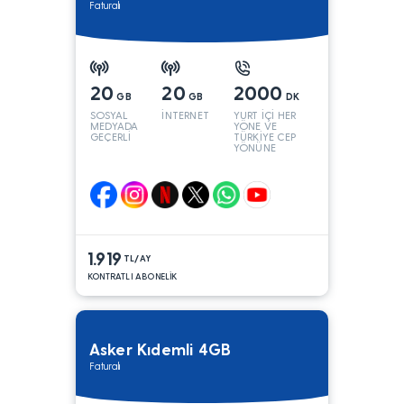
Faturalı
20
20
2000
GB
GB
DK
SOSYAL
İNTERNET
YURT İÇİ HER
MEDYADA
YÖNE VE
GEÇERLİ
TÜRKİYE CEP
YÖNÜNE
1.919
TL/AY
KONTRATLI ABONELİK
Asker Kıdemli 4GB
Faturalı