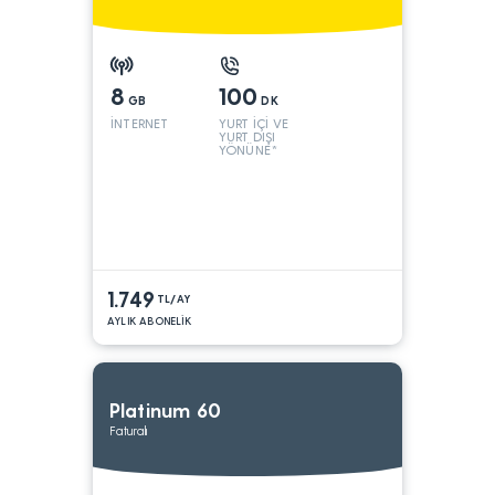
8
100
GB
DK
İNTERNET
YURT İÇİ VE
YURT DIŞI
YÖNÜNE*
1.749
TL/AY
AYLIK ABONELİK
Platinum 60
Faturalı