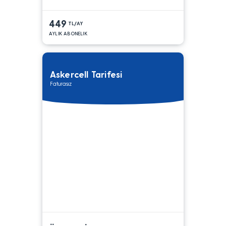
449
TL/AY
AYLIK ABONELIK
Askercell Tarifesi
Faturasız