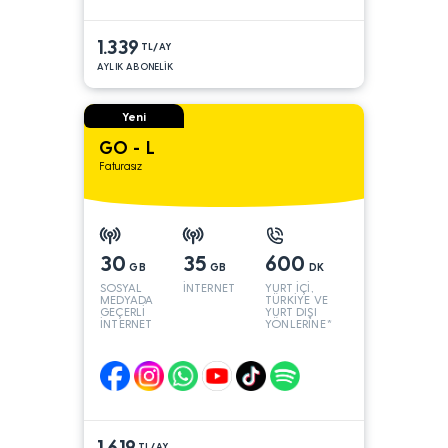
1.339
TL/AY
AYLIK ABONELİK
Yeni
GO - L
Faturasız
30
35
600
GB
GB
DK
SOSYAL
İNTERNET
YURT İÇİ,
MEDYADA
TÜRKİYE VE
GEÇERLİ
YURT DIŞI
İNTERNET
YÖNLERİNE*
1.619
TL/AY