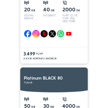
20
40
2000
GB
GB
DK
SOSYAL
İNTERNET
YURT İÇİ VE
MEDYA
YURT DIŞI
HER YÖNE
3.499
TL/AY
6 AYLIK KONTRATLI ABONELİK
Platinum BLACK 80
Faturalı
50
30
4000
GB
GB
DK