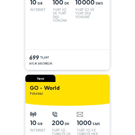
10
100
10000
GB
DK
SMS
İNTERNET
YURT İÇİ
YURT İÇİ VE
VE YURT
YURT DIŞI
DIŞI
YÖNÜNE
YÖNÜNE
699
TL/AY
AYLIK ABONELİK
Yeni
GO - World
Faturasız
10
200
1000
GB
DK
SMS
İNTERNET
YURT İÇİ,
YURT İÇİ VE
TÜRKİYE VE
TÜRKİYE HER