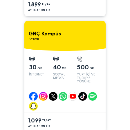
1.899
TL/AY
AYLIK ABONELIK
GNÇ Kampüs
Faturalı
30
40
500
GB
GB
DK
İNTERNET
SOSYAL
YURT İÇİ VE
MEDYA
TÜRKİYE
YÖNÜNE
1.099
TL/AY
AYLIK ABONELİK