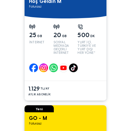
Hoş Geldin M
Faturasız
25
20
500
GB
GB
DK
İNTERNET
SOSYAL
YURT İÇİ,
MEDYADA
TÜRKİYE VE
GEÇERLİ
YURT DIŞI
İNTERNET
HER YÖNE*
1.129
TL/AY
AYLIK ABONELİK
Yeni
GO - M
Faturasız