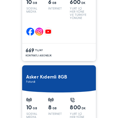
10
6
600
GB
GB
DK
SOSYAL
İNTERNET
YURT İÇİ
MEDYA
HER YÖNE
VE TÜRKİYE
YÖNÜNE
KONUŞMA*
669
TL/AY
KONTRATLI ABONELİK
Asker Kıdemli 8GB
Faturalı
10
8
800
GB
GB
DK
SOSYAL
İNTERNET
YURT İÇİ
MEDYA
HER YÖNE