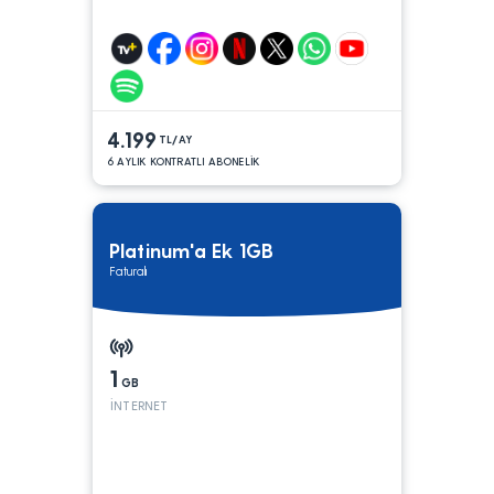
4.199
TL/AY
6 AYLIK KONTRATLI ABONELİK
Platinum'a Ek 1GB
Faturalı
1
GB
İNTERNET