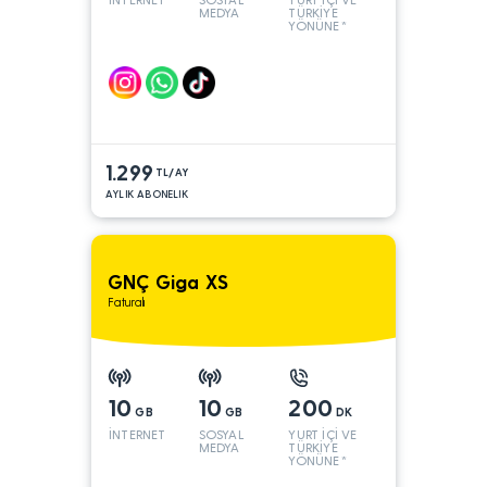
MEDYA
TÜRKİYE
YÖNÜNE*
1.299
TL/AY
AYLIK ABONELIK
GNÇ Giga XS
Faturalı
10
10
200
GB
GB
DK
İNTERNET
SOSYAL
YURT İÇİ VE
MEDYA
TÜRKİYE
YÖNÜNE*