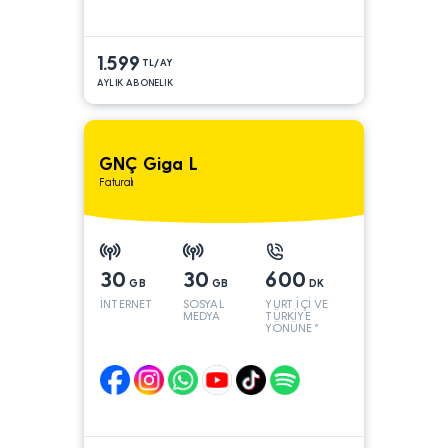
1.599
TL/AY
AYLIK ABONELIK
GNÇ Giga L
Faturalı
30
30
600
GB
GB
DK
İNTERNET
SOSYAL
YURT İÇİ VE
MEDYA
TÜRKİYE
YÖNÜNE*