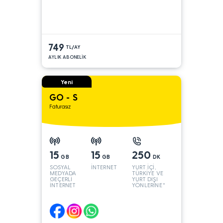
749
TL/AY
AYLIK ABONELİK
Yeni
GO - S
Faturasız
15
15
250
GB
GB
DK
SOSYAL
İNTERNET
YURT İÇİ,
MEDYADA
TÜRKİYE VE
GEÇERLİ
YURT DIŞI
İNTERNET
YÖNLERİNE*