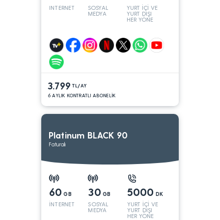
INTERNET
SOSYAL
YURT İÇİ VE
MEDYA
YURT DIŞI
HER YÖNE
3.799
TL/AY
6 AYLIK KONTRATLI ABONELİK
Platinum BLACK 90
Faturalı
60
30
5000
GB
GB
DK
İNTERNET
SOSYAL
YURT İÇİ VE
MEDYA
YURT DIŞI
HER YÖNE