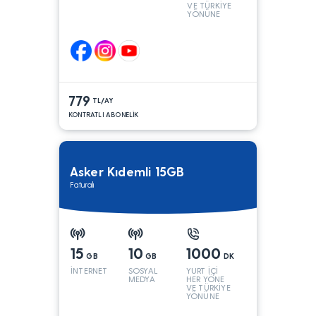
VE TÜRKİYE
YÖNÜNE
KONUŞMA*
779
TL/AY
KONTRATLI ABONELİK
Asker Kıdemli 15GB
Faturalı
15
10
1000
GB
GB
DK
İNTERNET
SOSYAL
YURT İÇİ
MEDYA
HER YÖNE
VE TÜRKİYE
YÖNÜNE
KONUŞMA