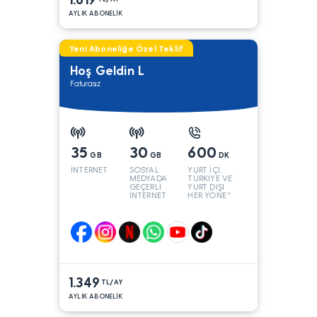
AYLIK ABONELİK
Yeni Aboneliğe Özel Teklif
Hoş Geldin L
Faturasız
35
30
600
GB
GB
DK
İNTERNET
SOSYAL
YURT İÇİ,
MEDYADA
TÜRKİYE VE
GEÇERLİ
YURT DIŞI
İNTERNET
HER YÖNE*
1.349
TL/AY
AYLIK ABONELİK