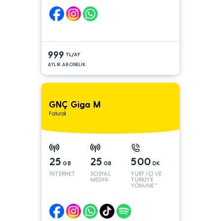
999
TL/AY
AYLIK ABONELIK
GNÇ Giga M
Faturalı
25
25
500
GB
GB
DK
İNTERNET
SOSYAL
YURT İÇİ VE
MEDYA
TÜRKİYE
YÖNÜNE*