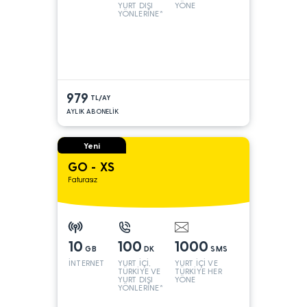
YURT DIŞI
YÖNE
YÖNLERİNE*
979
TL/AY
AYLIK ABONELİK
Yeni
GO - XS
Faturasız
10
100
1000
GB
DK
SMS
İNTERNET
YURT İÇİ,
YURT İÇİ VE
TÜRKİYE VE
TÜRKİYE HER
YURT DIŞI
YÖNE
YÖNLERİNE*