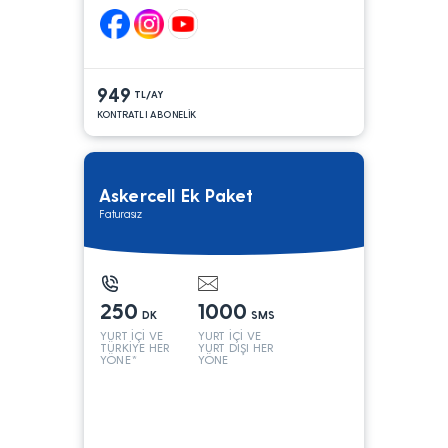
949
TL/AY
KONTRATLI ABONELİK
Askercell Ek Paket
Faturasız
250
1000
DK
SMS
YURT İÇİ VE
YURT İÇİ VE
TÜRKİYE HER
YURT DIŞI HER
YÖNE*
YÖNE