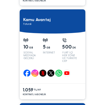
KONTRATLI ABONELİK
Kamu Avantaj
Faturalı
10
5
500
GB
GB
DK
SOSYAL
İNTERNET
YURT İÇİ
MEDYADA
HER YÖNE
GEÇERLİ
VE TÜRKİYE
CEP
YÖNÜNE
1.059
TL/AY
KONTRATLI ABONELİK