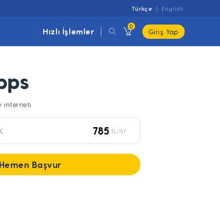
Türkçe
English
0
Hızlı İşlemler
Giriş Yap
bps
v interneti
785
K
TL/AY
Hemen Başvur