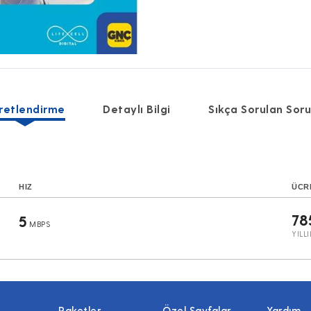
retlendirme
Detaylı Bilgi
Sıkça Sorulan Soru
HIZ
ÜCR
78
5
MBPS
YILL
Paketler
Özel Sayfalar
Yardım