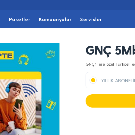
t
Paketler
Kampanyalar
Servisler
GNÇ 5M
GNÇ'lilere özel Turkcell e
YILLIK ABONELİ