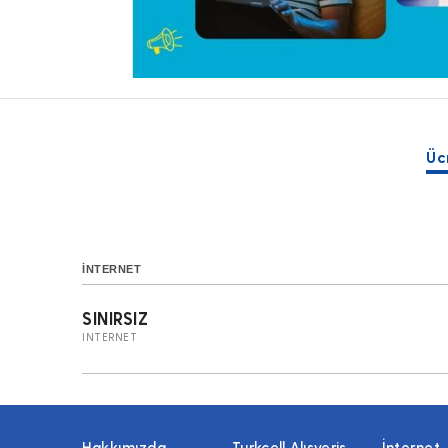
Üc
İNTERNET
SINIRSIZ
INTERNET
Hakkımızda
Turkcell Alışveriş
İnternet