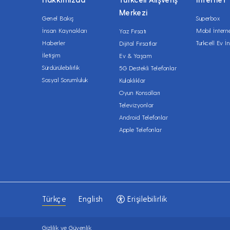
Merkezi
Genel Bakış
Superbox
İnsan Kaynakları
Mobil İntern
Yaz Fırsatı
Haberler
Turkcell Ev İn
Dijital Fırsatlar
İletişim
Ev & Yaşam
Sürdürülebilirlik
5G Destekli Telefonlar
Sosyal Sorumluluk
Kulaklıklar
Oyun Konsolları
Televizyonlar
Android Telefonlar
Apple Telefonlar
Erişilebilirlik
Türkçe
English
Gizlilik ve Güvenlik