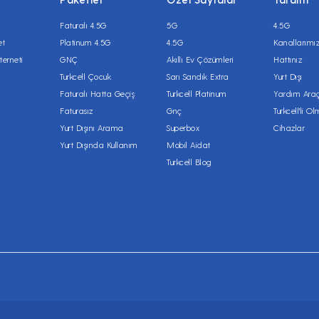
Faturalı 4.5G
5G
4.5G
et
Platinum 4.5G
4.5G
Kanallarımı
terneti
GNÇ
Akıllı Ev Çözümleri
Hattınız
Turkcell Çocuk
Sarı Sandık Extra
Yurt Dışı
Faturalı Hatta Geçiş
Turkcell Platinum
Yardım Araç
Faturasız
Gnç
Turkcell'li O
Yurt Dışını Arama
Superbox
Cihazlar
Yurt Dışında Kullanım
Mobil Aidat
Turkcell Blog