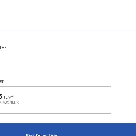
lar
ET
5
TL/AY
IK ABONELİK
Bizi Takip Edin