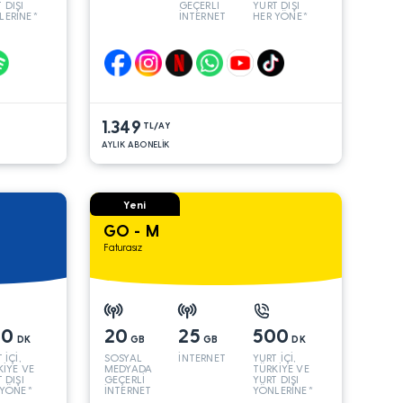
 DIŞI
GEÇERLİ
YURT DIŞI
LERİNE*
İNTERNET
HER YÖNE*
1.349
TL/AY
AYLIK ABONELİK
Yeni
GO - M
Faturasız
00
20
25
500
DK
GB
GB
DK
 İÇİ,
SOSYAL
İNTERNET
YURT İÇİ,
KİYE VE
MEDYADA
TÜRKİYE VE
 DIŞI
GEÇERLİ
YURT DIŞI
 YÖNE*
İNTERNET
YÖNLERİNE*