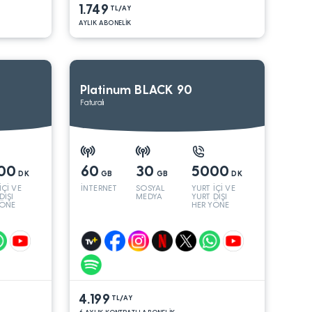
1.749
TL/AY
AYLIK ABONELİK
Platinum BLACK 90
Faturalı
00
60
30
5000
DK
GB
GB
DK
İÇİ VE
İNTERNET
SOSYAL
YURT İÇİ VE
DIŞI
MEDYA
YURT DIŞI
YÖNE
HER YÖNE
4.199
TL/AY
6 AYLIK KONTRATLI ABONELİK