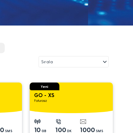
r
Yeni
GO - XS
Faturasız
00
10
100
1000
SMS
GB
DK
SMS