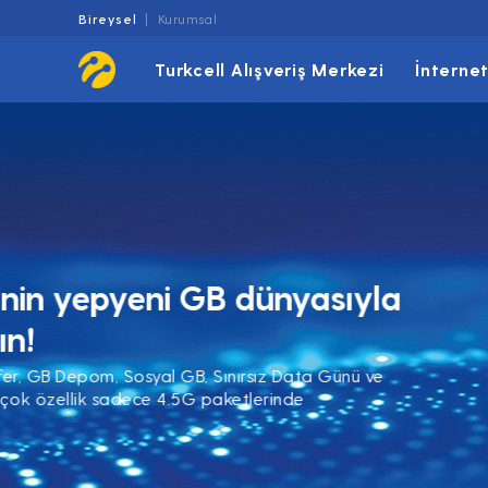
Bireysel
Kurumsal
Turkcell Alışveriş Merkezi
İnterne
4.5G'nin yepyeni GB dünya
tanışın!
GB Transfer, GB Depom, Sosyal GB, Sınırsız Data
daha bir çok özellik sadece 4.5G paketlerinde