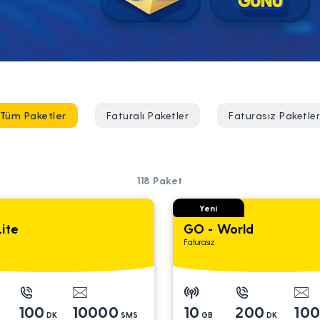
Tüm Paketler
Faturalı Paketler
Faturasız Paketle
118
Paket
Yeni
ite
GO - World
Faturasız
100
10000
10
200
10
DK
SMS
GB
DK