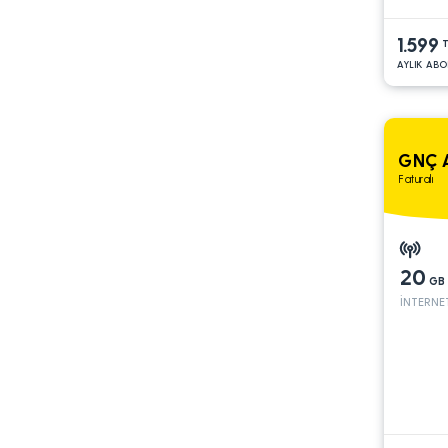
1.599
T
AYLIK ABO
GNÇ A
Faturalı
20
GB
İNTERNE