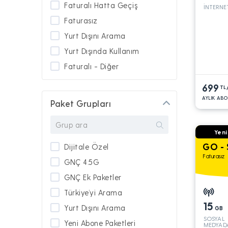
Faturalı Hatta Geçiş
İNTERNE
Faturasız
Yurt Dışını Arama
Yurt Dışında Kullanım
Faturalı - Diğer
699
TL
AYLIK ABO
Paket Grupları
Yeni
GO - 
Dijitale Özel
Faturasız
GNÇ 4.5G
GNÇ Ek Paketler
Türkiye’yi Arama
15
Yurt Dışını Arama
GB
SOSYAL
Yeni Abone Paketleri
MEDYAD