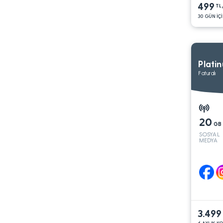
499
TL
30 GÜN İÇİ
Plati
Faturalı
20
GB
SOSYAL
MEDYA
3.499
6 AYLIK K