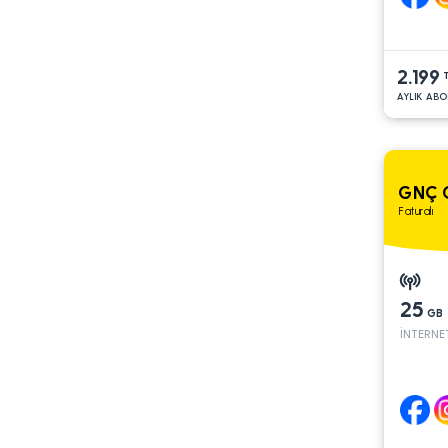
2.199
AYLIK ABO
GNÇ 
Faturalı
25
GB
İNTERNE