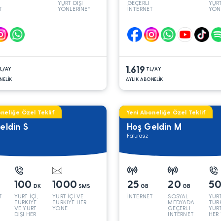
YURT DIŞI
GEÇERLİ
YURT
T
YÖNLERİNE*
İNTERNET
YÖN
1.619
L/AY
TL/AY
NELİK
AYLIK ABONELİK
neliğe Özel Teklif
Yeni Aboneliğe Özel Teklif
eldin S
Hoş Geldin M
Faturasız
100
1000
25
20
5
DK
SMS
GB
GB
T
YURT İÇİ,
YURT İÇİ VE
İNTERNET
SOSYAL
YURT
TÜRKİYE
TÜRKİYE HER
MEDYADA
TÜR
VE YURT
YÖNE
GEÇERLİ
YURT
DIŞI HER
İNTERNET
HER
YÖNE*