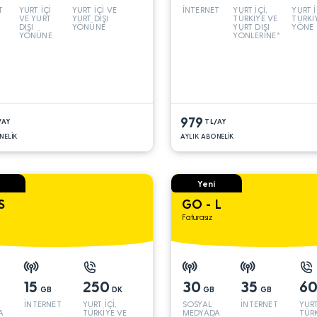
T
YURT İÇİ
YURT İÇİ VE
İNTERNET
YURT İÇİ,
YURT İ
VE YURT
YURT DIŞI
TÜRKİYE VE
TÜRKİ
DIŞI
YÖNÜNE
YURT DIŞI
YÖNE
YÖNÜNE
YÖNLERİNE*
979
/AY
TL/AY
NELİK
AYLIK ABONELİK
Yeni
S
GO - L
Faturasız
15
250
30
35
6
GB
DK
GB
GB
İNTERNET
YURT İÇİ,
SOSYAL
İNTERNET
YURT
A
TÜRKİYE VE
MEDYADA
TÜRK