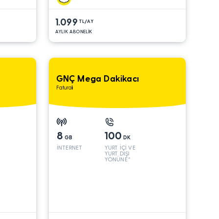
1.099
TL/AY
AYLIK ABONELİK
GNÇ Mega Dakikacı
Faturalı
8
100
GB
DK
İNTERNET
YURT İÇİ VE
YURT DIŞI
YÖNÜNE*