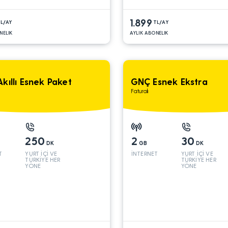
1.899
L/AY
TL/AY
NELIK
AYLIK ABONELIK
kıllı Esnek Paket
GNÇ Esnek Ekstra
Faturalı
250
2
30
DK
GB
DK
T
YURT İÇİ VE
İNTERNET
YURT İÇİ VE
TÜRKİYE HER
TÜRKİYE HER
YÖNE
YÖNE