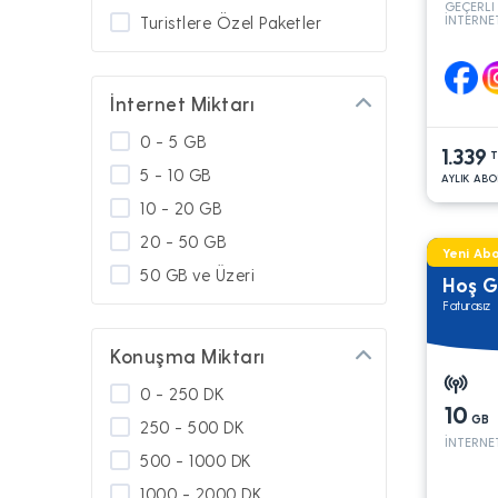
GEÇERLİ
İNTERNE
Turistlere Özel Paketler
Yeni Müşteri Alımına Kapalı
GO Paketler
İnternet Miktarı
GNÇ Diğer
0 - 5 GB
1.339
Platinum
T
5 - 10 GB
AYLIK ABO
Kamu
10 - 20 GB
Askerlerimize Özel
20 - 50 GB
Yeni Abo
Diğer Paketler
50 GB ve Üzeri
Hoş G
Türkiye'de Kullanım
Faturasız
Yurt Dışında Kullanım
Konuşma Miktarı
Güney Kıbrıs'ta Kullanım
Turbo Paketler
0 - 250 DK
10
GB
250 - 500 DK
İNTERNE
500 - 1000 DK
1000 - 2000 DK