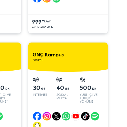
999
TL/AY
AYLIK ABONELIK
GNÇ Kampüs
Faturalı
00
30
40
500
DK
GB
GB
DK
 İÇİ VE
İNTERNET
SOSYAL
YURT İÇİ VE
KİYE
MEDYA
TÜRKİYE
ÜNE*
YÖNÜNE