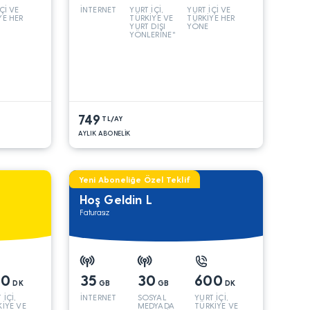
Çİ VE
İNTERNET
YURT İÇİ,
YURT İÇİ VE
YE HER
TÜRKİYE VE
TÜRKİYE HER
YURT DIŞI
YÖNE
YÖNLERİNE*
749
TL/AY
AYLIK ABONELİK
Yeni Aboneliğe Özel Teklif
Hoş Geldin L
Faturasız
00
35
30
600
DK
GB
GB
DK
 İÇİ,
İNTERNET
SOSYAL
YURT İÇİ,
İYE VE
MEDYADA
TÜRKİYE VE