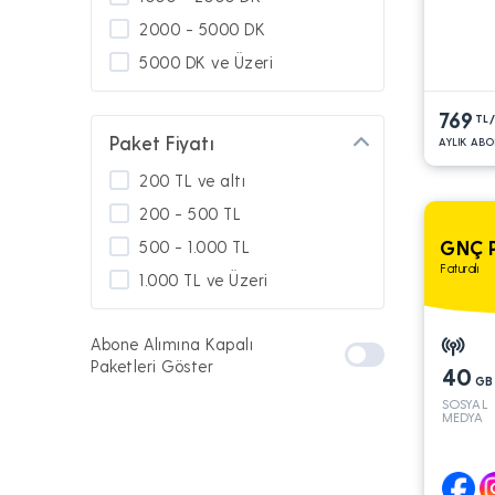
2000 - 5000 DK
5000 DK ve Üzeri
769
TL
Paket Fiyatı
AYLIK ABO
200 TL ve altı
200 - 500 TL
GNÇ 
500 - 1.000 TL
Faturalı
1.000 TL ve Üzeri
Abone Alımına Kapalı
Paketleri Göster
40
GB
SOSYAL
MEDYA