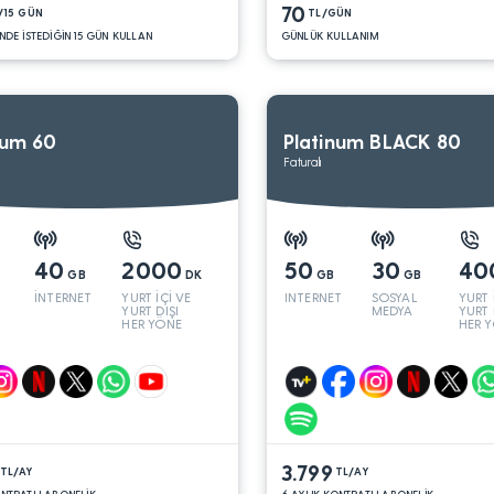
70
/15 GÜN
TL/GÜN
NDE İSTEDİĞİN 15 GÜN KULLAN
GÜNLÜK KULLANIM
num 60
Platinum BLACK 80
Faturalı
40
2000
50
30
40
GB
DK
GB
GB
İNTERNET
YURT İÇİ VE
INTERNET
SOSYAL
YURT 
YURT DIŞI
MEDYA
YURT 
HER YÖNE
HER 
3.799
TL/AY
TL/AY
ONTRATLI ABONELİK
6 AYLIK KONTRATLI ABONELİK