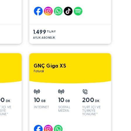
1.499
TL/AY
AYLIK ABONELİK
GNÇ Giga XS
Faturalı
00
10
10
200
DK
GB
GB
DK
 İÇİ VE
İNTERNET
SOSYAL
YURT İÇİ VE
KİYE
MEDYA
TÜRKİYE
ÜNE*
YÖNÜNE*