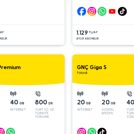
1.129
/AY
TL/AY
NELİK
AYLIK ABONELİK
Premium
GNÇ Giga S
Faturalı
40
800
20
20
4
GB
DK
GB
GB
İNTERNET
YURT İÇİ VE
İNTERNET
SOSYAL
YURT
TÜRKİYE
MEDYA
TÜR
YÖNÜNE
YÖN