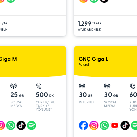
1.299
TL/AY
TL/AY
NELIK
AYLIK ABONELIK
Giga M
GNÇ Giga L
Faturalı
25
500
30
30
6
GB
DK
GB
GB
T
SOSYAL
YURT İÇİ VE
İNTERNET
SOSYAL
YURT
MEDYA
TÜRKİYE
MEDYA
TÜR
YÖNÜNE*
YÖN